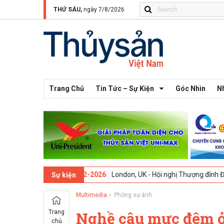
THỨ SÁU,
ngày 7/8/2026
Trang Chủ
Tin Tức – Sự Kiện
Góc Nhìn
N
thứ 13 -
09-02-2026
London, UK - Hội nghị Thượng đỉnh Đổi mới Sáng 
Sự kiện
Multimedia
Phóng sự ảnh
Trang
Nghề câu mực đêm ở
chủ