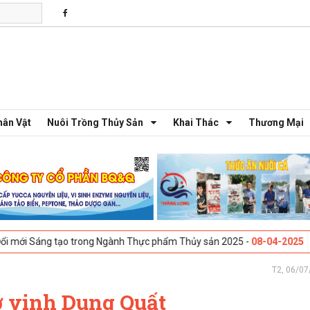
hân Vật
Nuôi Trồng Thủy Sản
Khai Thác
Thương Mại
tạo trong Ngành Thực phẩm Thủy sản 2025 -
08-04-2025
Galway, Irela
T2, 06/07
 vịnh Dung Quất