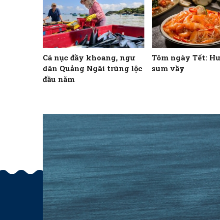
Cá nục đầy khoang, ngư
Tôm ngày Tết: Hư
dân Quảng Ngãi trúng lộc
sum vầy
đầu năm