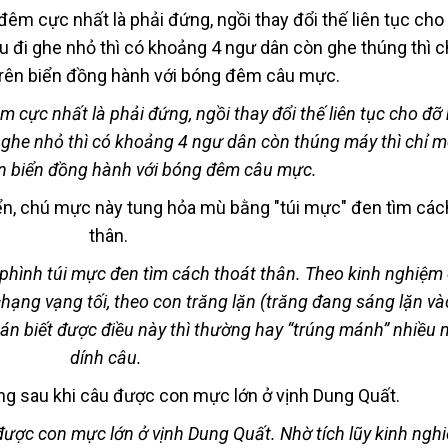
cực nhất là phải đứng, ngồi thay đổi thế liên tục cho đỡ
 ghe nhỏ thì có khoảng 4 ngư dân còn thúng máy thì chỉ m
ên biển đồng hành với bóng đêm câu mực.
 phình túi mực đen tìm cách thoát thân. Theo kinh nghiệm
hạng vạng tối, theo con trăng lặn (trăng đang sáng lặn v
oán biết được điều này thì thường hay “trúng mánh” nhiều 
dính câu.
ược con mực lớn ở vịnh Dung Quất. Nhờ tích lũy kinh ngh