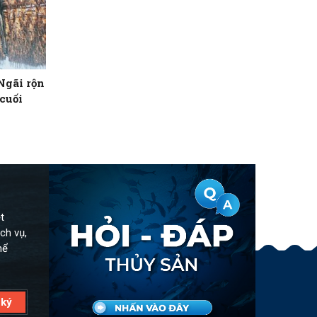
Ngãi rộn
cuối
t
ch vụ,
hể