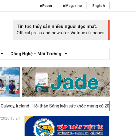
ePaper
eMagazine
English
Tin tức thủy sản nhiều người đọc nhất.
Official press and news for Vietnam fisheries
Công Nghệ – Môi Trường
nd - Hội thảo Sáng kiến sức khỏe mang cá 2025 -
23-04-2025
Vigo, Tây
/2020 10:24