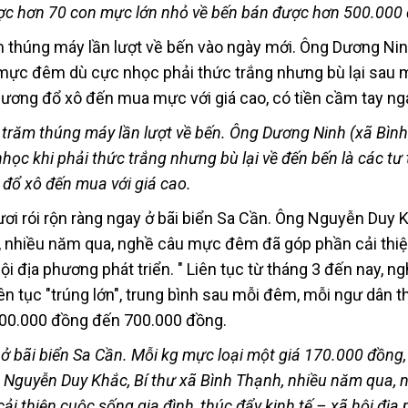
c hơn 70 con mực lớn nhỏ về bến bán được hơn 500.000
 trăm thúng máy lần lượt về bến. Ông Dương Ninh (xã Bìn
học khi phải thức trắng nhưng bù lại về đến bến là các tư
đổ xô đến mua với giá cao.
ở bãi biển Sa Cần. Mỗi kg mực loại một giá 170.000 đồng, 
Nguyễn Duy Khắc, Bí thư xã Bình Thạnh, nhiều năm qua, 
i thiện cuộc sống gia đình, thúc đẩy kinh tế – xã hội địa