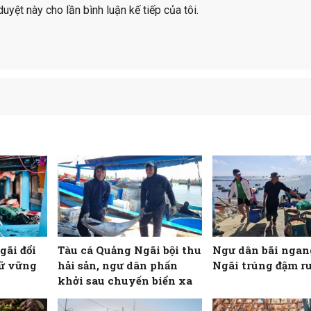
duyệt này cho lần bình luận kế tiếp của tôi.
gãi đổi
Tàu cá Quảng Ngãi bội thu
Ngư dân bãi nga
iữ vững
hải sản, ngư dân phấn
Ngãi trúng đậm ru
khởi sau chuyến biển xa