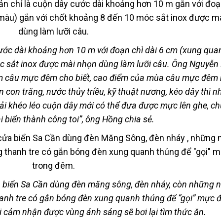
ước dài khoảng hơn 10 m với đoạn chì dài 6 cm (xung qu
óc sắt inox được mài nhọn dùng làm lưỡi câu. Ông Nguyễn
m câu mực đêm cho biết, cao điểm của mùa câu mực đêm 
n con trăng, nước thủy triều, kỹ thuật nương, kéo dây thì n
ải khéo léo cuộn dây mới có thể đưa được mực lên ghe, c
lại biển thành công toi”, ông Hồng chia sẻ.
a biển Sa Cần dùng đèn măng sông, đèn nháy, còn những
anh tre có gắn bóng đèn xung quanh thúng để “gọi” mực đ
hi cảm nhận được vùng ánh sáng sẽ bơi lại tìm thức ăn.