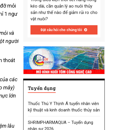
kéo dài, cần quản lý ao nuôi thủy
sản như thế nào để giảm rủi ro cho
vật nuôi?
Đặt câu hỏi cho chúng tôi
 mỏi và
ột người
 của các
ào mây)
Tuyển dụng
mực lớn
Thuốc Thú Y Thịnh Á tuyển nhân viên
kỹ thuật và kinh doanh thuốc thủy sản
SHRIMPHARMAQUA – Tuyển dụng
iệm lâu
nhân sự 2026