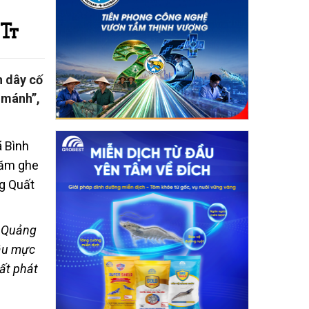
n dây cố
 mánh”,
, Quảng
câu mực
ất phát