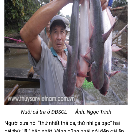
Nuôi cá tra ở ĐBSCL
Ảnh: Ngọc Trinh
Người xưa nói “thứ nhất thả cá, thứ nhì gá bạc” hai
cái thứ “lãi” bậc nhất. Vâng cũng phải nói đến cái ẩn