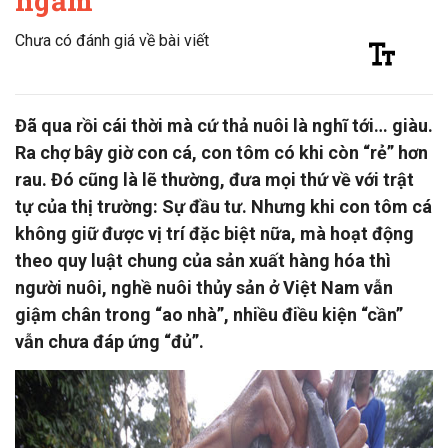
ngẫm
Chưa có đánh giá về bài viết
Đã qua rồi cái thời mà cứ thả nuôi là nghĩ tới… giàu.
Ra chợ bây giờ con cá, con tôm có khi còn “rẻ” hơn
rau. Đó cũng là lẽ thường, đưa mọi thứ về với trật
tự của thị trường: Sự đầu tư. Nhưng khi con tôm cá
không giữ được vị trí đặc biệt nữa, mà hoạt động
theo quy luật chung của sản xuất hàng hóa thì
người nuôi, nghề nuôi thủy sản ở Việt Nam vẫn
giậm chân trong “ao nhà”, nhiều điều kiện “cần”
vẫn chưa đáp ứng “đủ”.