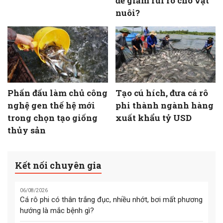
để giảm rủi ro cho vật
nuôi?
Phấn đấu làm chủ công
Tạo cú hích, đưa cá rô
nghệ gen thế hệ mới
phi thành ngành hàng
trong chọn tạo giống
xuất khẩu tỷ USD
thủy sản
Kết nối chuyên gia
06/08/2026
Cá rô phi có thân trắng đục, nhiều nhớt, bơi mất phương
hướng là mắc bệnh gì?