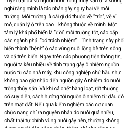
Tuyệt đại đa số người nuôi trồng thủy sản ở ta không
nghĩ rằng mình là tác nhân gây nguy hại về môi
trường. Môi trường là cái gì đó thuộc về “trời”, về vĩ
mô, quản lý ở trên cao… không thuộc về mình. Một
tâm lý khá phổ biến là “đòi” môi trường tốt, các cấp
các ngành phải “có trách nhiệm”… Tình trạng này phổ
biến thành “bệnh” ở các vùng nuôi lồng bè trên sông
và cả trên biển. Ngay trên các phương tiện thông tin,
người ta kêu nhiều về tình trạng gây ô nhiễm nguồn
nước từ các nhà máy, khu công nghiệp chứ hầu như
không bao giờ nhắc đến nguồn gây ô nhiễm do nuôi
trồng thủy sản. Và khi cá chết hàng loạt, rất thường
có suy diễn, cách hướng tới nguồn ô nhiễm từ đâu đó
trên mặt đất. Nếu qua kiểm nghiệm các cơ quan
chức năng chỉ ra nguyên nhân do nuôi quá nhiều,
chất thải tự chính vùng nuôi gây nên, thường không