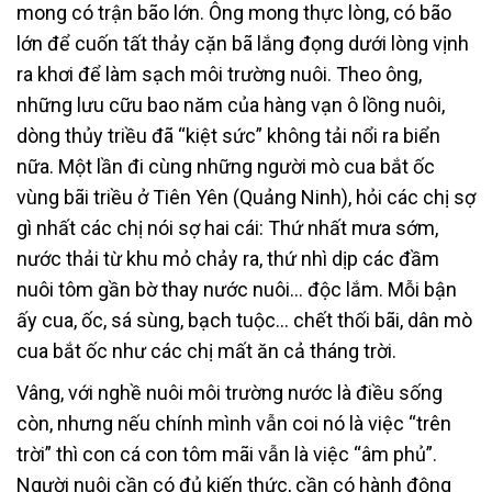
mong có trận bão lớn. Ông mong thực lòng, có bão
lớn để cuốn tất thảy cặn bã lắng đọng dưới lòng vịnh
ra khơi để làm sạch môi trường nuôi. Theo ông,
những lưu cữu bao năm của hàng vạn ô lồng nuôi,
dòng thủy triều đã “kiệt sức” không tải nổi ra biển
nữa. Một lần đi cùng những người mò cua bắt ốc
vùng bãi triều ở Tiên Yên (Quảng Ninh), hỏi các chị sợ
gì nhất các chị nói sợ hai cái: Thứ nhất mưa sớm,
nước thải từ khu mỏ chảy ra, thứ nhì dịp các đầm
nuôi tôm gần bờ thay nước nuôi… độc lắm. Mỗi bận
ấy cua, ốc, sá sùng, bạch tuộc… chết thối bãi, dân mò
cua bắt ốc như các chị mất ăn cả tháng trời.
Vâng, với nghề nuôi môi trường nước là điều sống
còn, nhưng nếu chính mình vẫn coi nó là việc “trên
trời” thì con cá con tôm mãi vẫn là việc “âm phủ”.
Người nuôi cần có đủ kiến thức, cần có hành động