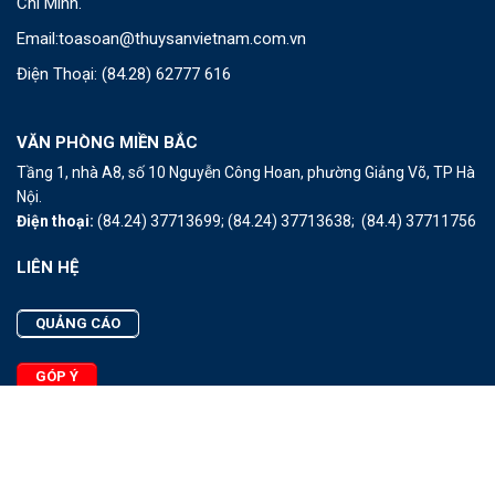
Chí Minh.
Email:
toasoan@thuysanvietnam.com.vn
Điện Thoại:
(84.28) 62777 616
VĂN PHÒNG MIỀN BẮC
Tầng 1, nhà A8, số 10 Nguyễn Công Hoan, phường Giảng Võ, TP Hà
Nội.
Điện thoại:
(84.24) 37713699;
(84.24) 37713638;
(84.4) 37711756
LIÊN HỆ
QUẢNG CÁO
GÓP Ý
LIÊN HỆ
Quảng Cáo