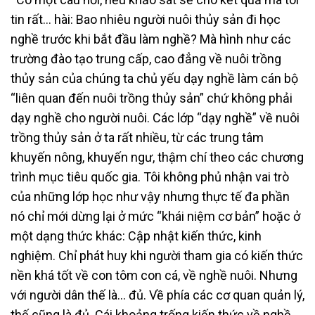
tin rất… hài: Bao nhiêu người nuôi thủy sản đi học
nghề trước khi bắt đầu làm nghề? Mà hình như các
trường đào tạo trung cấp, cao đẳng về nuôi trồng
thủy sản của chúng ta chủ yếu dạy nghề làm cán bộ
“liên quan đến nuôi trồng thủy sản” chứ không phải
dạy nghề cho người nuôi. Các lớp “dạy nghề” về nuôi
trồng thủy sản ở ta rất nhiều, từ các trung tâm
khuyến nông, khuyến ngư, thậm chí theo các chương
trình mục tiêu quốc gia. Tôi không phủ nhận vai trò
của những lớp học như vậy nhưng thực tế đa phần
nó chỉ mới dừng lại ở mức “khái niệm cơ bản” hoặc ở
một dạng thức khác: Cập nhật kiến thức, kinh
nghiệm. Chỉ phát huy khi người tham gia có kiến thức
nền khá tốt về con tôm con cá, về nghề nuôi. Nhưng
với người dân thế là… đủ. Về phía các cơ quan quản lý,
thế cũng là đủ. Cái khoảng trống kiến thức về nghề