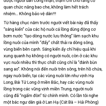
được người dân công nhận, thậm chí cho rằng cơ
quan chức năng bao che, không làm hết trách
nhiệm… Không bảo vệ dân!!!
Từ hàng chục năm trước người viết bài này đã thấy
“sáng kiến” của các hộ nuôi cá lồng dùng động cơ
bơm nước “tạo dòng nước lưu thông” làm sạch khu
lồng nuôi của mình “đẩy” chất thải ra dòng sông,
vùng biển bên cạnh. Sáng kiến ấy chỉ hiệu quả khi
xung quanh họ không có người nuôi, còn ở các khu
vực nuôi nhiều thì thực chất cũng chỉ là “đánh bùn
sang ao”. Không nói đến nuôi trên sông, trên hồ chứa,
ngay nuôi biển, tại các vùng nuôi lớn như vịnh Hạ
Long, Bái Tử Long ở miền Bắc, hay các vùng nuôi
lồng trong các vũng vịnh miền Trung, người nuôi
cũng đã “ngấm đòn” từ chính mình. Có lần tôi nghe
một bác ngư dân già ở Lan Hạ (Cát Bà – Hải Phòng)