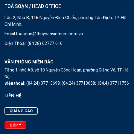
TOÀ SOẠN / HEAD OFFICE
Lầu 2, Nhà B, 116 Nguyễn Đình Chiểu, phường Tân Định, TP. Hồ
Chí Minh.
Email:
toasoan@thuysanvietnam.com.vn
Điện Thoại:
(84.28) 62777 616
VĂN PHÒNG MIỀN BẮC
Tầng 1, nhà A8, số 10 Nguyễn Công Hoan, phường Giảng Võ, TP Hà
Nội.
Điện thoại:
(84.24) 37713699;
(84.24) 37713638;
(84.4) 37711756
LIÊN HỆ
QUẢNG CÁO
GÓP Ý