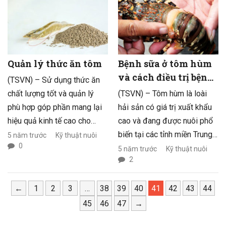
phổ biến từ 45 – 60%. Không
sinh trưởng được ở cả
chỉ Nam Trung bộ, dự báo
những nơi môi trường xấu.
nắng nóng diện rộng kéo dài
Chính vì vậy nhu cầu con
ở các Bắc bộ và Bắc Trung
giống cũng tăng cao.
bộ. Thời tiết xấu ảnh hưởng
Quản lý thức ăn tôm
Bệnh sữa ở tôm hùm
rất lớn đến NTTS.
và cách điều trị bệnh
(TSVN) – Sử dụng thức ăn
sữa hiệu quả nhất!
chất lượng tốt và quản lý
(TSVN) – Tôm hùm là loài
phù hợp góp phần mang lại
hải sản có giá trị xuất khẩu
hiệu quả kinh tế cao cho
cao và đang được nuôi phổ
người nuôi.
biến tại các tỉnh miền Trung
5 năm trước
Kỹ thuật nuôi
0
nước ta. Tuy nhiên, nghề nuôi
5 năm trước
Kỹ thuật nuôi
2
tôm hùm gặp nhiều khó
khăn, do tình hình dịch bệnh
←
1
2
3
…
38
39
40
41
42
43
44
thường xuyên xảy ra, đặc
biệt là bệnh sữa.
45
46
47
→