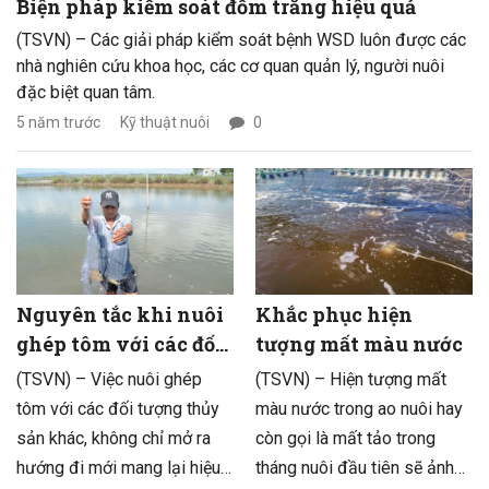
Biện pháp kiểm soát đốm trắng hiệu quả
(TSVN) – Các giải pháp kiểm soát bệnh WSD luôn được các
nhà nghiên cứu khoa học, các cơ quan quản lý, người nuôi
đặc biệt quan tâm.
5 năm trước
Kỹ thuật nuôi
0
Nguyên tắc khi nuôi
Khắc phục hiện
ghép tôm với các đối
tượng mất màu nước
tượng khác
(TSVN) – Việc nuôi ghép
(TSVN) – Hiện tượng mất
tôm với các đối tượng thủy
màu nước trong ao nuôi hay
sản khác, không chỉ mở ra
còn gọi là mất tảo trong
hướng đi mới mang lại hiệu
tháng nuôi đầu tiên sẽ ảnh