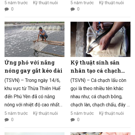
quả kinh tế mà còn giúp cải
hưởng xấu đến sức khỏe
5 năm trước
Kỹ thuật nuôi
5 năm trước
Kỹ thuật nuôi
0
0
thiện môi trường nuôi, cũng
tôm. Vì vậy, cần xác định
như sự thích nghi với biến
nguyên nhân và biện pháp xử
đổi khí hậu. Tuy nhiên, để
lý thích hợp để giảm thiểu
các mô hình nuôi ghép này
thiệt hại.
thành công, cần lưu ý và nắm
vững những nguyên tắc kỹ
thuật trong khi nuôi.
Ứng phó với nắng
Kỹ thuật sinh sản
nóng gay gắt kéo dài
nhân tạo cá chạch
lấu (Mastacembelus
(TSVN) – Trong ngày 14/6,
(TSVN) – Cá chạch lấu còn
favus Hora, 1923)
khu vực từ Thừa Thiên Huế
gọi là theo nhiều tên khác
đến Phú Yên đã có nắng
nhau như; cá chạch bông,
nóng với nhiệt độ cao nhất
chạch làn, chạch chấu, đây là
ngày phổ biến từ 35 – 36oC,
loại cá sống ở môi trường
5 năm trước
Kỹ thuật nuôi
5 năm trước
Kỹ thuật nuôi
0
0
có nơi trên 36oC. Độ ẩm
nước ngọt, có màu sắc xanh
tương đối thấp nhất ngày
đậm, đen xám. Chúng có thể