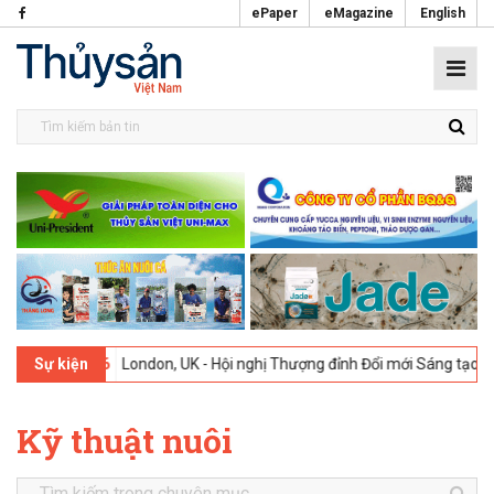
ePaper
eMagazine
English
-02-2026
London, UK - Hội nghị Thượng đỉnh Đổi mới Sáng tạo trong 
Sự kiện
Kỹ thuật nuôi