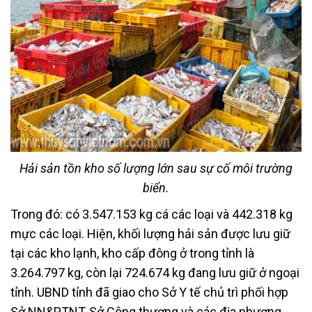
Hải sản tồn kho số lượng lớn sau sự cố môi trường
biển.
Trong đó: có 3.547.153 kg cá các loại và 442.318 kg
mực các loại. Hiện, khối lượng hải sản được lưu giữ
tại các kho lạnh, kho cấp đông ở trong tỉnh là
3.264.797 kg, còn lại 724.674 kg đang lưu giữ ở ngoại
tỉnh. UBND tỉnh đã giao cho Sở Y tế chủ trì phối hợp
Sở NN&PTNT, Sở Công thương và các địa phương