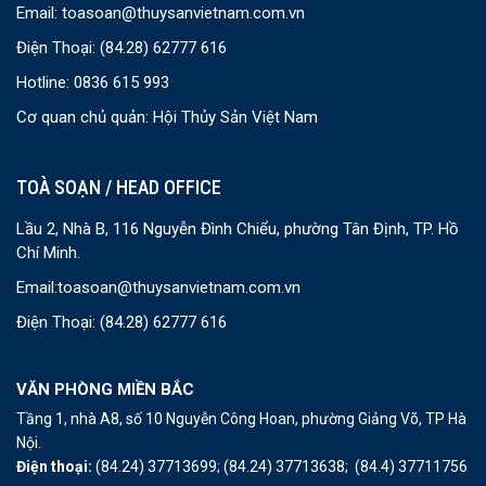
Email:
toasoan@thuysanvietnam.com.vn
Điện Thoại:
(84.28) 62777 616
Hotline: 0836 615 993
Cơ quan chủ quản: Hội Thủy Sản Việt Nam
TOÀ SOẠN / HEAD OFFICE
Lầu 2, Nhà B, 116 Nguyễn Đình Chiểu, phường Tân Định, TP. Hồ
Chí Minh.
Email:
toasoan@thuysanvietnam.com.vn
Điện Thoại:
(84.28) 62777 616
VĂN PHÒNG MIỀN BẮC
Tầng 1, nhà A8, số 10 Nguyễn Công Hoan, phường Giảng Võ, TP Hà
Nội.
Điện thoại:
(84.24) 37713699;
(84.24) 37713638;
(84.4) 37711756