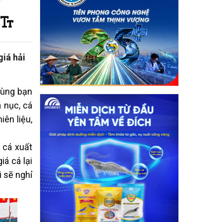
giá hải
cùng bạn
 nục, cá
iên liệu,
 cá xuất
iá cá lại
i sẽ nghỉ