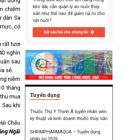
oạt động
kéo dài, cần quản lý ao nuôi thủy
am chiếm
sản như thế nào để giảm rủi ro cho
ư dân Sa
vật nuôi?
 mực, có
Đặt câu hỏi cho chúng tôi
 rất tươi
40 nghìn
nhuận sau
ia sẻ.
hung niềm
10 tháng
Tuyển dụng
i thu mua
 Sau khi
Thuốc Thú Y Thịnh Á tuyển nhân viên
kỹ thuật và kinh doanh thuốc thủy sản
 Hải Châu
ảng Ngãi
SHRIMPHARMAQUA – Tuyển dụng
nhân sự 2026