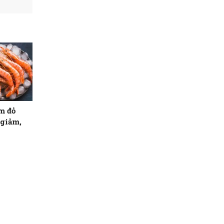
m đỏ
 giảm,