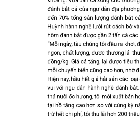
khoang. Vừa bán cá xong cho thương 
đánh bắt cá của ngư dân địa phươn
đến 70% tổng sản lượng đánh bắt cả
Huỳnh hành nghề lưới rút cách bờ và
hôm đánh bắt được gần 2 tấn cá các l
“Mỗi ngày, tàu chúng tôi đều ra khơi,
ngon, chất lượng, được thương lái th
đồng/kg. Giá cá tăng, lại được tiêu 
mỗi chuyến biển cũng cao hơn, nhờ đó
Hiện nay, hầu hết giá hải sản các lo
vui với ngư dân hành nghề đánh bắt
thả nuôi ốc hương, tôi mới xuất bán h
tại hồ tăng cao hơn so với cùng kỳ n
trừ hết chi phí, tôi thu lãi hơn 200 triệ