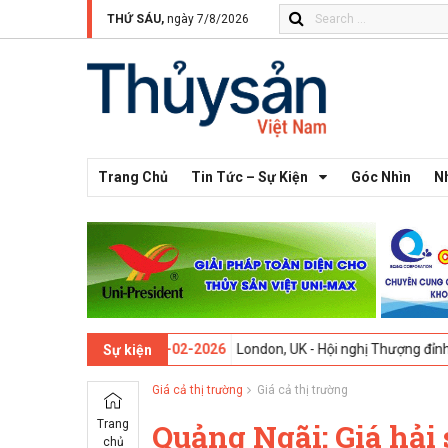
THỨ SÁU,
ngày 7/8/2026
Trang Chủ
Tin Tức – Sự Kiện
Góc Nhìn
N
n thứ 13 -
09-02-2026
London, UK - Hội nghị Thượng đỉnh Đổi mới Sá
Sự kiện
Giá cả thị trường
Giá cả thị trường
Trang
Quảng Ngãi: Giá hải
chủ