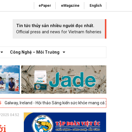
ePaper
eMagazine
English
Tin tức thủy sản nhiều người đọc nhất.
Official press and news for Vietnam fisheries
Công Nghệ – Môi Trường
land - Hội thảo Sáng kiến sức khỏe mang cá 2025 -
23-04-2025
Vigo, T
/2025 04:52
ởi