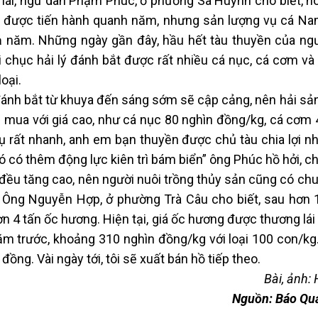
lái, ngư dân Phạm Phúc, ở phường Sa Huỳnh cho biết, h
g được tiến hành quanh năm, nhưng sản lượng vụ cá N
 năm. Những ngày gần đây, hầu hết tàu thuyền của ng
i chục hải lý đánh bắt được rất nhiều cá nục, cá cơm và
oại.
 đánh bắt từ khuya đến sáng sớm sẽ cập cảng, nên hải sản
u mua với giá cao, như cá nục 80 nghìn đồng/kg, cá cơm 
thụ rất nhanh, anh em bạn thuyền được chủ tàu chia lợi 
 có thêm động lực kiên trì bám biển” ông Phúc hồ hởi, ch
ại đều tăng cao, nên người nuôi trồng thủy sản cũng có c
. Ông Nguyễn Hợp, ở phường Trà Câu cho biết, sau hơn 
ơn 4 tấn ốc hương. Hiện tại, giá ốc hương được thương lá
ăm trước, khoảng 310 nghìn đồng/kg với loại 100 con/kg.
u đồng. Vài ngày tới, tôi sẽ xuất bán hồ tiếp theo.
Bài, ảnh:
Nguồn: Báo Qu