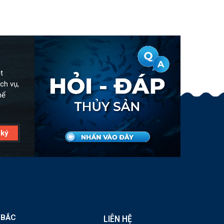
t
ch vụ,
hể
 BẮC
LIÊN HỆ