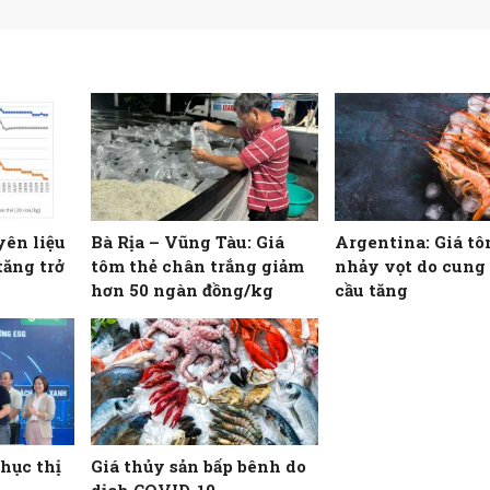
yên liệu
Bà Rịa – Vũng Tàu: Giá
Argentina: Giá tô
tăng trở
tôm thẻ chân trắng giảm
nhảy vọt do cung
1
hơn 50 ngàn đồng/kg
cầu tăng
hục thị
Giá thủy sản bấp bênh do