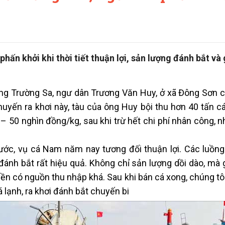
ấn khởi khi thời tiết thuận lợi, sản lượng đánh bắt và 
ờng Trường Sa, ngư dân Trương Văn Huy, ở xã Đông Sơn 
uyến ra khơi này, tàu của ông Huy bội thu hơn 40 tấn cá
 50 nghìn đồng/kg, sau khi trừ hết chi phí nhân công, nh
ước, vụ cá Nam năm nay tương đối thuận lợi. Các luồng
 đánh bắt rất hiệu quả. Không chỉ sản lượng dồi dào, mà g
yền có nguồn thu nhập khá. Sau khi bán cá xong, chúng tô
á lạnh, ra khơi đánh bắt chuyến bi