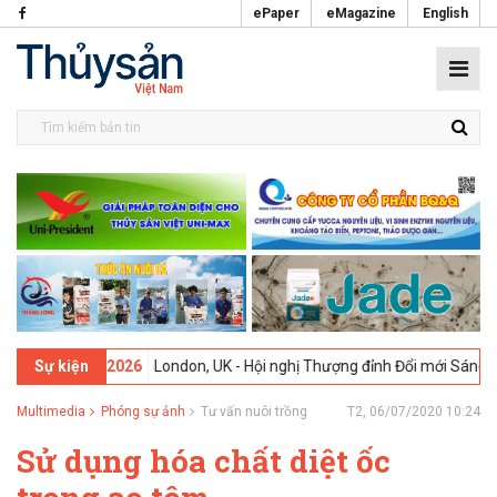
ePaper
eMagazine
English
09-02-2026
London, UK - Hội nghị Thượng đỉnh Đổi mới Sáng tạo tro
Sự kiện
Multimedia
Phóng sự ảnh
Tư vấn nuôi trồng
T2, 06/07/2020 10:24
Sử dụng hóa chất diệt ốc