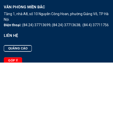
VĂN PHÒNG MIỀN BẮC
Tầng 1, nhà A8, số 10 Nguyễn Công Hoan, phường Giảng Võ, TP Hà
Nội.
Điện thoại:
(84.24) 37713699;
(84.24) 37713638;
(84.4) 37711756
LIÊN HỆ
QUẢNG CÁO
GÓP Ý
LIÊN HỆ
Quảng Cáo
Góp Ý
Facebook