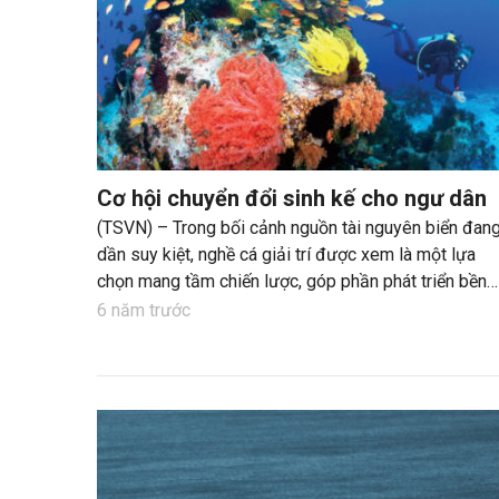
Cơ hội chuyển đổi sinh kế cho ngư dân
(TSVN) – Trong bối cảnh nguồn tài nguyên biển đan
dần suy kiệt, nghề cá giải trí được xem là một lựa
chọn mang tầm chiến lược, góp phần phát triển bền
vững kinh tế đảo nhỏ, tạo cơ hội chuyển đổi sinh kế
6 năm trước
cho ngư dân các huyện đảo và vùng ven biển.