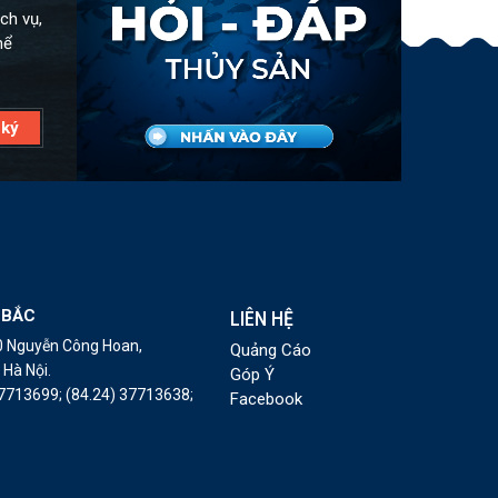
ch vụ,
hể
 BẮC
LIÊN HỆ
10 Nguyễn Công Hoan,
Quảng Cáo
Hà Nội.
Góp Ý
37713699;
(84.24) 37713638;
Facebook