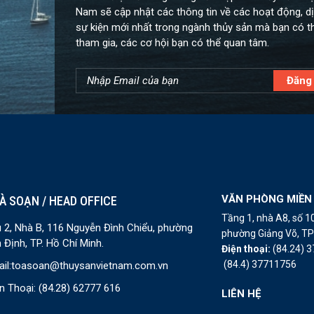
Nam sẽ cập nhật các thông tin về các hoạt động, dị
sự kiện mới nhất trong ngành thủy sản mà bạn có t
tham gia, các cơ hội bạn có thể quan tâm.
VĂN PHÒNG MIỀN
À SOẠN / HEAD OFFICE
Tầng 1, nhà A8, số 
 2, Nhà B, 116 Nguyễn Đình Chiểu, phường
phường Giảng Võ, TP 
 Định, TP. Hồ Chí Minh.
Điện thoại:
(84.24) 
(84.4) 37711756
il:
toasoan@thuysanvietnam.com.vn
n Thoại:
(84.28) 62777 616
LIÊN HỆ