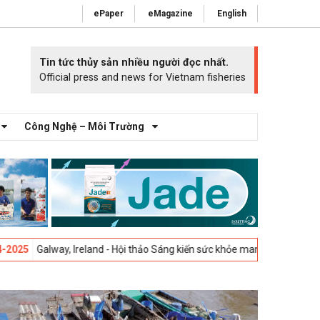
ePaper
eMagazine
English
Tin tức thủy sản nhiều người đọc nhất.
Official press and news for Vietnam fisheries
Công Nghệ – Môi Trường
lway, Ireland - Hội thảo Sáng kiến sức khỏe mang cá 2025 -
23-04-2025