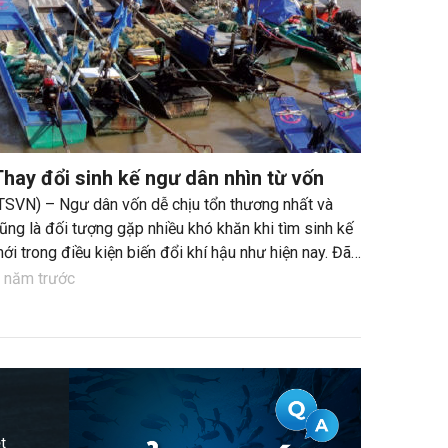
Thay đổi sinh kế ngư dân nhìn từ vốn
TSVN) – Ngư dân vốn dễ chịu tổn thương nhất và
ũng là đối tượng gặp nhiều khó khăn khi tìm sinh kế
ới trong điều kiện biến đổi khí hậu như hiện nay. Đã
ó nhiều phương án cho ngư dân, thế nhưng nguồn
 năm trước
ốn là trở ngại lớn nhất.
t