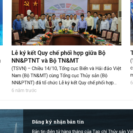
Lễ ký kết Quy chế phối hợp giữa Bộ
NN&PTNT và Bộ TN&MT
g
(
c
(TSVN) – Chiều 14/10, Tổng cục Biển và Hải đảo Việt
m
Nam (Bộ TN&MT) cùng Tổng cục Thủy sản (Bộ
c
NN&PTNT) đã tổ chức Lễ ký kết Quy chế phối hợp
6
v
công tác nhằm triển khai Chương trình số 02/CTPH-
6 năm trước
BTNMT-BNN ngày 12/7/2017 giữa Bộ TN&MT và Bộ
NN&PTNT về Chương trình phối hợp công tác giữa hai
Bộ giai đoạn 2017 – 2020.
Đăng ký nhận bản tin
Bản tin điện tử hàng tháng của Tạp chí Thủy sản Việ