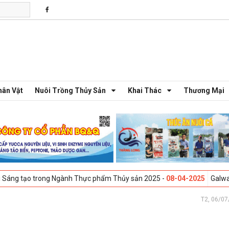
hân Vật
Nuôi Trồng Thủy Sản
Khai Thác
Thương Mại
ong Ngành Thực phẩm Thủy sản 2025 -
08-04-2025
Galway, Ireland - Hộ
T2, 06/07