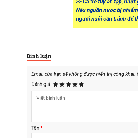
>> Cá trê tuy ăn tạp, nh
Nếu nguồn nước bị nhiểm 
người nuôi cần tránh để 
Bình luận
Email của bạn sẽ không được hiển thị công khai.
Đánh giá
Tên
*