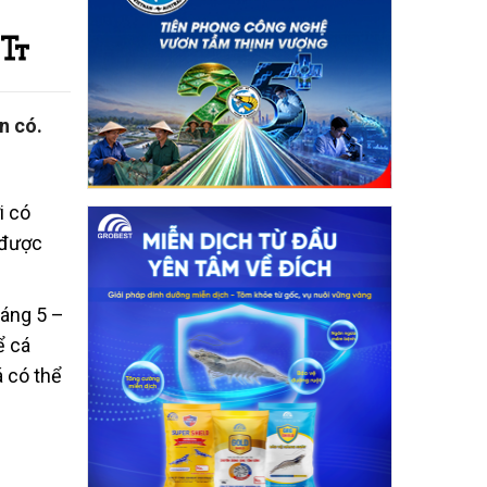
n có.
i có
 được
háng 5 –
ể cá
á có thể