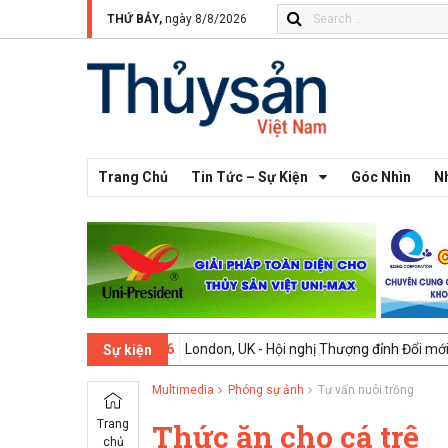
THỨ BẢY,
ngày 8/8/2026
Trang Chủ
Tin Tức – Sự Kiện
Góc Nhìn
N
-
09-02-2026
London, UK - Hội nghị Thượng đỉnh Đổi mới Sáng tạo tr
Sự kiện
Multimedia
Phóng sự ảnh
Tư vấn nuôi trồng
Trang
Thức ăn cho cá trê
chủ