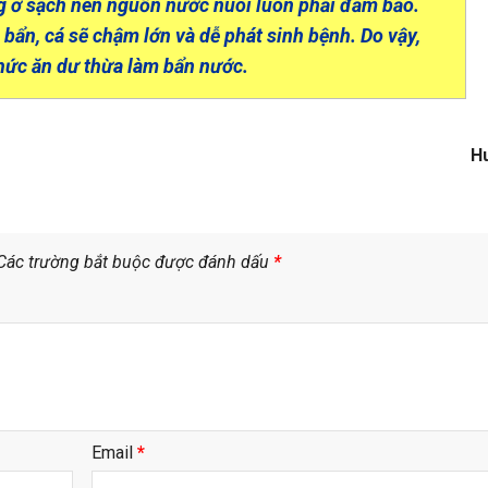
ưng ở sạch nên nguồn nước nuôi luôn phải đảm bảo.
bẩn, cá sẽ chậm lớn và dễ phát sinh bệnh. Do vậy,
thức ăn dư thừa làm bẩn nước.
Hu
Các trường bắt buộc được đánh dấu
*
Email
*