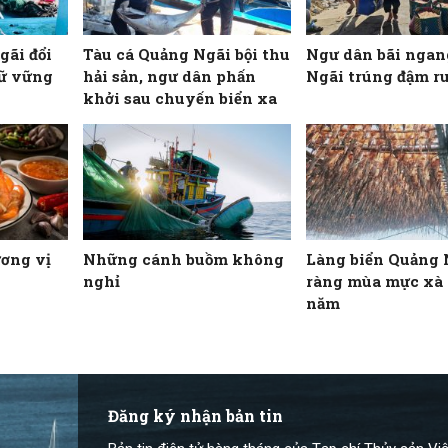
gãi đổi
Tàu cá Quảng Ngãi bội thu
Ngư dân bãi nga
iữ vững
hải sản, ngư dân phấn
Ngãi trúng đậm ru
khởi sau chuyến biển xa
ơng vị
Những cánh buồm không
Làng biển Quảng 
nghỉ
ràng mùa mực xà 
năm
Đăng ký nhận bản tin