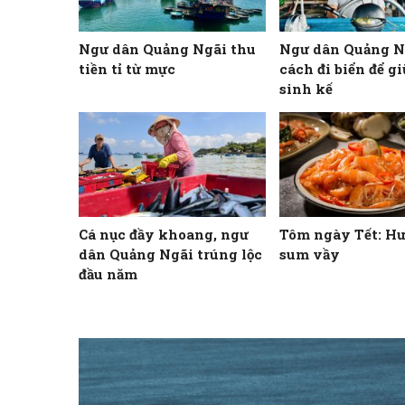
Ngư dân Quảng Ngãi thu
Ngư dân Quảng N
tiền tỉ từ mực
cách đi biển để g
sinh kế
Cá nục đầy khoang, ngư
Tôm ngày Tết: Hư
dân Quảng Ngãi trúng lộc
sum vầy
đầu năm