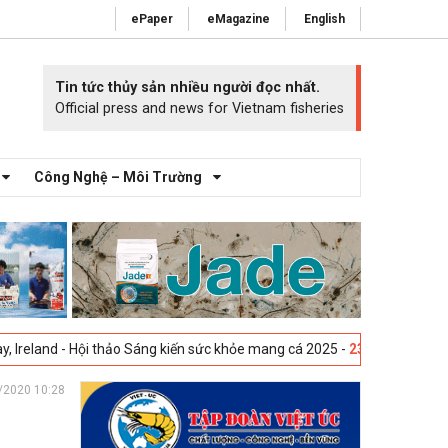
ePaper
eMagazine
English
Tin tức thủy sản nhiều người đọc nhất.
Official press and news for Vietnam fisheries
Công Nghệ – Môi Trường
i thảo Sáng kiến sức khỏe mang cá 2025 -
23-04-2025
Vigo, Tây Ban Nh
/2020 10:28