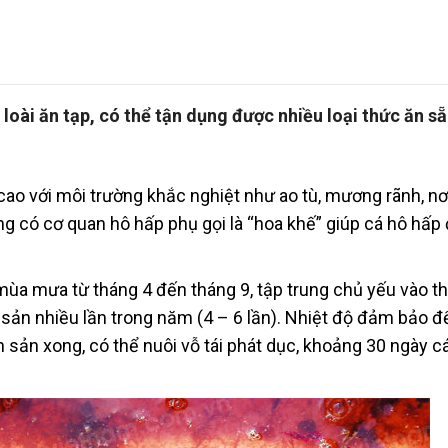
 loài ăn tạp, có thể tận dụng được nhiều loại thức ăn sẵ
 cao với môi trường khắc nghiệt như ao tù, mương rãnh, nơ
g có cơ quan hô hấp phụ gọi là “hoa khế” giúp cá hô hấp
mùa mưa từ tháng 4 đến tháng 9, tập trung chủ yếu vào t
h sản nhiều lần trong năm (4 – 6 lần). Nhiệt độ đảm bảo đ
h sản xong, có thể nuôi vỗ tái phát dục, khoảng 30 ngày c