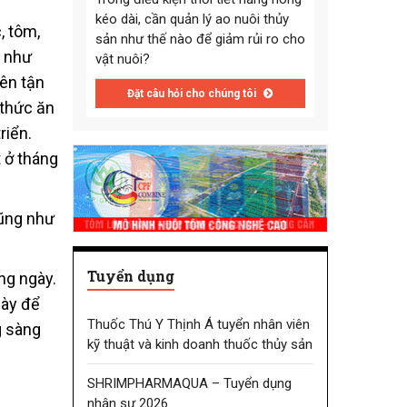
kéo dài, cần quản lý ao nuôi thủy
, tôm,
sản như thế nào để giảm rủi ro cho
p như
vật nuôi?
nên tận
Đặt câu hỏi cho chúng tôi
 thức ăn
riển.
 ở tháng
cũng như
Tuyển dụng
ong ngày.
gày để
Thuốc Thú Y Thịnh Á tuyển nhân viên
g sàng
kỹ thuật và kinh doanh thuốc thủy sản
SHRIMPHARMAQUA – Tuyển dụng
nhân sự 2026