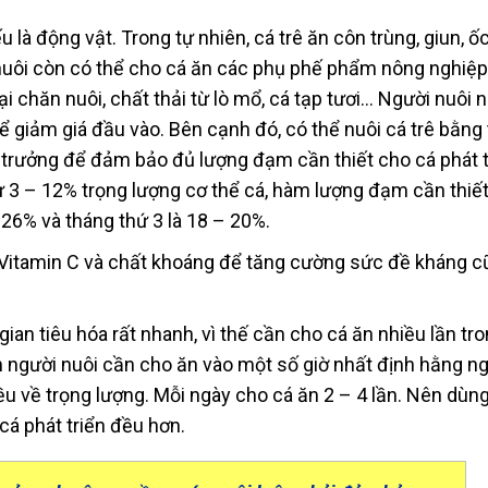
 là động vật. Trong tự nhiên, cá trê ăn côn trùng, giun, ốc
o nuôi còn có thể cho cá ăn các phụ phế phẩm nông nghiệ
i chăn nuôi, chất thải từ lò mổ, cá tạp tươi… Người nuôi 
ể giảm giá đầu vào. Bên cạnh đó, có thể nuôi cá trê bằng
 trưởng để đảm bảo đủ lượng đạm cần thiết cho cá phát t
 3 – 12% trọng lượng cơ thể cá, hàm lượng đạm cần thiết
 26% và tháng thứ 3 là 18 – 20%.
g Vitamin C và chất khoáng để tăng cường sức đề kháng 
 gian tiêu hóa rất nhanh, vì thế cần cho cá ăn nhiều lần tr
ên người nuôi cần cho ăn vào một số giờ nhất định hằng n
u về trọng lượng. Mỗi ngày cho cá ăn 2 – 4 lần. Nên dùn
cá phát triển đều hơn.