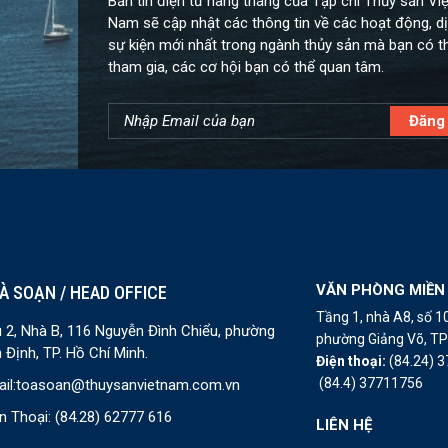
Bản tin điện tử hàng tháng của Tạp chí Thủy sản Việ
Nam sẽ cập nhật các thông tin về các hoạt động, dị
sự kiện mới nhất trong ngành thủy sản mà bạn có t
tham gia, các cơ hội bạn có thể quan tâm.
VĂN PHÒNG MIỀN
À SOẠN / HEAD OFFICE
Tầng 1, nhà A8, số 
 2, Nhà B, 116 Nguyễn Đình Chiểu, phường
phường Giảng Võ, TP 
 Định, TP. Hồ Chí Minh.
Điện thoại:
(84.24) 
(84.4) 37711756
il:
toasoan@thuysanvietnam.com.vn
n Thoại:
(84.28) 62777 616
LIÊN HỆ