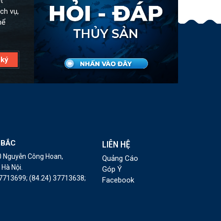
t
ch vụ,
hể
 BẮC
LIÊN HỆ
10 Nguyễn Công Hoan,
Quảng Cáo
Hà Nội.
Góp Ý
37713699;
(84.24) 37713638;
Facebook