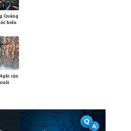
ng Quảng
ốc biển
Ngãi rộn
cuối