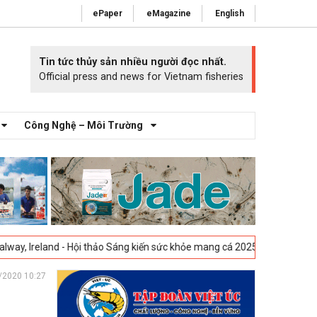
ePaper
eMagazine
English
Tin tức thủy sản nhiều người đọc nhất.
Official press and news for Vietnam fisheries
Công Nghệ – Môi Trường
- Hội thảo Sáng kiến sức khỏe mang cá 2025 -
23-04-2025
Vigo, Tây Ba
/2020 10:27