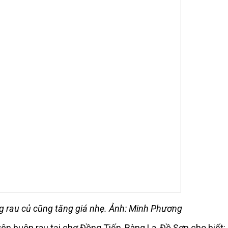
g rau củ cũng tăng giá nhẹ. Ảnh: Minh Phương
n buôn rau tại chợ Đồng Tiến, Bàng La, Đồ Sơn cho biết: