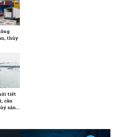
uồng
ản, thủy
ời tiết
, cần
hủy sản
m rủi ro