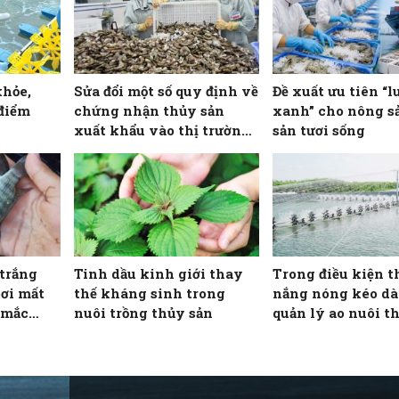
khỏe,
Sửa đổi một số quy định về
Đề xuất ưu tiên “l
 điểm
chứng nhận thủy sản
xanh” cho nông s
xuất khẩu vào thị trường
sản tươi sống
Hoa Kỳ
 trắng
Tinh dầu kinh giới thay
Trong điều kiện th
bơi mất
thế kháng sinh trong
nắng nóng kéo dài
 mắc
nuôi trồng thủy sản
quản lý ao nuôi t
như thế nào để giả
cho vật nuôi?