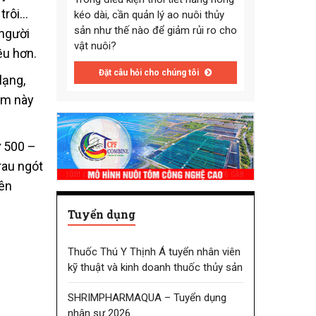
 trôi…
kéo dài, cần quản lý ao nuôi thủy
sản như thế nào để giảm rủi ro cho
người
vật nuôi?
ều hơn.
Đặt câu hỏi cho chúng tôi
lạng,
hẩm này
ừ 500 –
rau ngót
lên
Tuyển dụng
Thuốc Thú Y Thịnh Á tuyển nhân viên
kỹ thuật và kinh doanh thuốc thủy sản
SHRIMPHARMAQUA – Tuyển dụng
nhân sự 2026