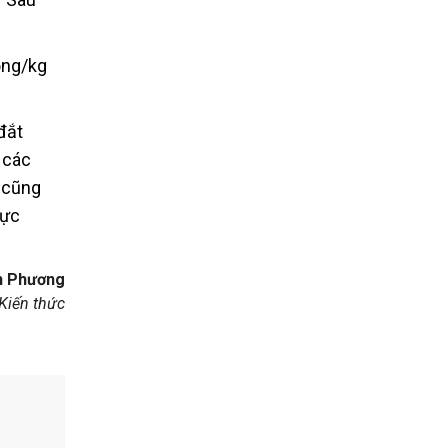
ồng/kg
đắt
 các
 cũng
hực
h Phương
Kiến thức