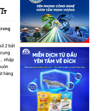
trong
số 2 bắt
 cung
c… nhập
buôn
ặt hàng