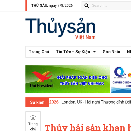
THỨ SÁU,
ngày 7/8/2026
Trang Chủ
Tin Tức – Sự Kiện
Góc Nhìn
N
 13 -
09-02-2026
London, UK - Hội nghị Thượng đỉnh Đổi mới Sáng tạo
Sự kiện
Trang
Thủy hải sản khan h
chủ