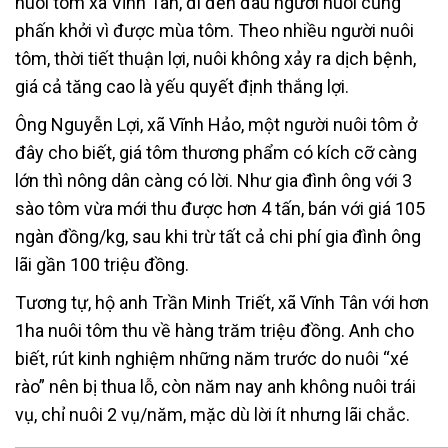
nuôi tôm xã Vĩnh Tân, đi đến đâu người nuôi cũng
phấn khởi vì được mùa tôm. Theo nhiều người nuôi
tôm, thời tiết thuận lợi, nuôi không xảy ra dịch bệnh,
giá cả tăng cao là yếu quyết định thắng lợi.
Ông Nguyễn Lợi, xã Vĩnh Hảo, một người nuôi tôm ở
đây cho biết, giá tôm thương phẩm có kích cỡ càng
lớn thì nông dân càng có lời. Như gia đình ông với 3
sào tôm vừa mới thu được hơn 4 tấn, bán với giá 105
ngàn đồng/kg, sau khi trừ tất cả chi phí gia đình ông
lãi gần 100 triệu đồng.
Tương tự, hộ anh Trần Minh Triết, xã Vĩnh Tân với hơn
1ha nuôi tôm thu về hàng trăm triệu đồng. Anh cho
biết, rút kinh nghiệm những năm trước do nuôi “xé
rào” nên bị thua lỗ, còn năm nay anh không nuôi trái
vụ, chỉ nuôi 2 vụ/năm, mặc dù lời ít nhưng lãi chắc.