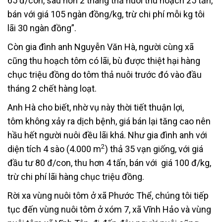
65 đ/con, sau hơn 2 tháng thả nuôi thu hoạch 25 tấn,
bán với giá 105 ngàn đồng/kg, trừ chi phí mỗi kg tôi
lãi 30 ngàn đồng”.
Còn gia đình anh Nguyễn Văn Hà, người cùng xã
cũng thu hoạch tôm có lãi, bù được thiệt hại hàng
chục triệu đồng do tôm thả nuôi trước đó vào đầu
tháng 2 chết hàng loạt.
Anh Hà cho biết, nhờ vụ này thời tiết thuận lợi,
tôm không xảy ra dịch bệnh, giá bán lại tăng cao nên
hầu hết người nuôi đều lãi khá. Như gia đình anh với
2
diện tích 4 sào (4.000 m
) thả 35 vạn giống, với giá
đầu tư 80 đ/con, thu hơn 4 tấn, bán với giá 100 đ/kg,
trừ chi phí lãi hàng chục triệu đồng.
Rời xa vùng nuôi tôm ở xã Phước Thể, chúng tôi tiếp
tục đến vùng nuôi tôm ở xóm 7, xã Vĩnh Hảo và vùng