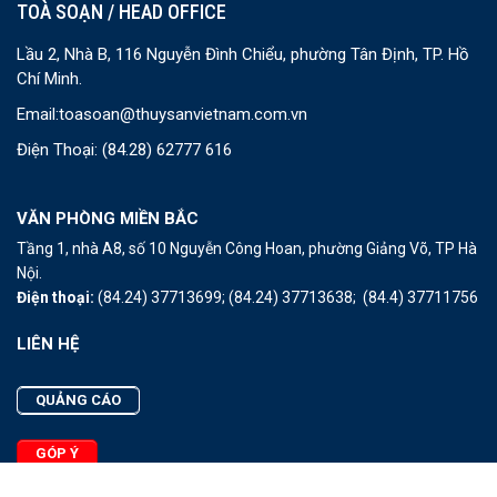
TOÀ SOẠN / HEAD OFFICE
Lầu 2, Nhà B, 116 Nguyễn Đình Chiểu, phường Tân Định, TP. Hồ
Chí Minh.
Email:
toasoan@thuysanvietnam.com.vn
Điện Thoại:
(84.28) 62777 616
VĂN PHÒNG MIỀN BẮC
Tầng 1, nhà A8, số 10 Nguyễn Công Hoan, phường Giảng Võ, TP Hà
Nội.
Điện thoại:
(84.24) 37713699;
(84.24) 37713638;
(84.4) 37711756
LIÊN HỆ
QUẢNG CÁO
GÓP Ý