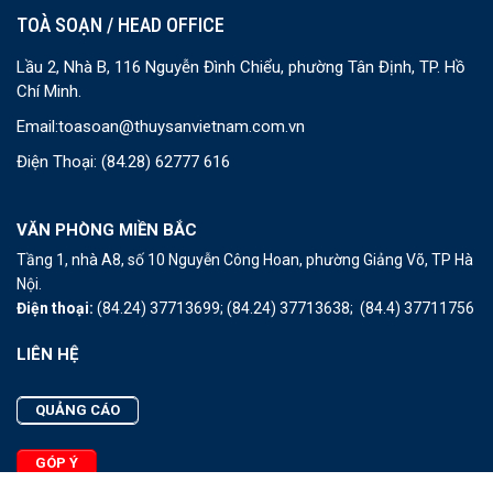
TOÀ SOẠN / HEAD OFFICE
Lầu 2, Nhà B, 116 Nguyễn Đình Chiểu, phường Tân Định, TP. Hồ
Chí Minh.
Email:
toasoan@thuysanvietnam.com.vn
Điện Thoại:
(84.28) 62777 616
VĂN PHÒNG MIỀN BẮC
Tầng 1, nhà A8, số 10 Nguyễn Công Hoan, phường Giảng Võ, TP Hà
Nội.
Điện thoại:
(84.24) 37713699;
(84.24) 37713638;
(84.4) 37711756
LIÊN HỆ
QUẢNG CÁO
GÓP Ý