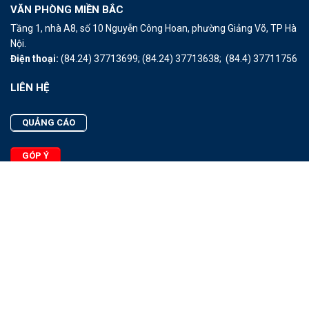
VĂN PHÒNG MIỀN BẮC
Tầng 1, nhà A8, số 10 Nguyễn Công Hoan, phường Giảng Võ, TP Hà
Nội.
Điện thoại:
(84.24) 37713699;
(84.24) 37713638;
(84.4) 37711756
LIÊN HỆ
QUẢNG CÁO
GÓP Ý
LIÊN HỆ
Quảng Cáo
Góp Ý
Facebook