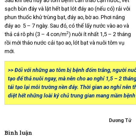
Sau khi tiêu hủy ao tôm bệnh cần tháo cạn nước, vét
sạch bùn đáy và lật hết bạt lót đáy ao (nếu có) rải vôi
phun thuốc khử trùng bạt, đáy ao, bờ ao. Phơi nắng
đáy ao 5 – 7 ngày. Sau đó, có thể lấy nước vào ao và
2
thả cá rô phi (3 – 4 con/m
) nuôi ít nhất 1,5 – 2 tháng
rồi mới tháo nước cải tạo ao, lót bạt và nuôi tôm vụ
mới.
>> Đối với những ao tôm bị bệnh đốm trắng, người nuô
tạo để thả nuôi ngay, mà nên cho ao nghỉ 1,5 – 2 thá
tái tạo lại môi trường nền đáy. Thời gian ao nghỉ nên th
diệt hết những loài ký chủ trung gian mang mầm bệnh 
Dương Tử
Bình luận