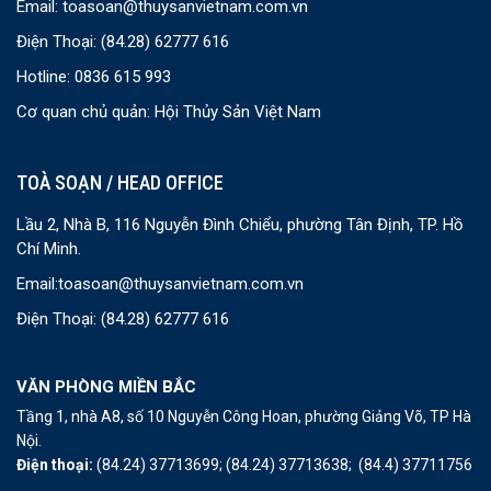
Email:
toasoan@thuysanvietnam.com.vn
Điện Thoại:
(84.28) 62777 616
Hotline: 0836 615 993
Cơ quan chủ quản: Hội Thủy Sản Việt Nam
TOÀ SOẠN / HEAD OFFICE
Lầu 2, Nhà B, 116 Nguyễn Đình Chiểu, phường Tân Định, TP. Hồ
Chí Minh.
Email:
toasoan@thuysanvietnam.com.vn
Điện Thoại:
(84.28) 62777 616
VĂN PHÒNG MIỀN BẮC
Tầng 1, nhà A8, số 10 Nguyễn Công Hoan, phường Giảng Võ, TP Hà
Nội.
Điện thoại:
(84.24) 37713699;
(84.24) 37713638;
(84.4) 37711756