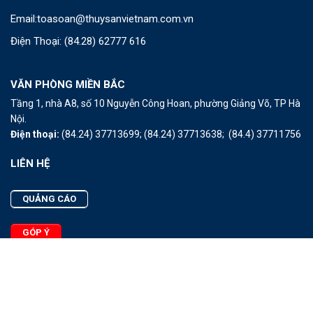
Email:
toasoan@thuysanvietnam.com.vn
Điện Thoại:
(84.28) 62777 616
VĂN PHÒNG MIỀN BẮC
Tầng 1, nhà A8, số 10 Nguyễn Công Hoan, phường Giảng Võ, TP Hà
Nội.
Điện thoại:
(84.24) 37713699;
(84.24) 37713638;
(84.4) 37711756
LIÊN HỆ
QUẢNG CÁO
GÓP Ý
LIÊN HỆ
Quảng Cáo