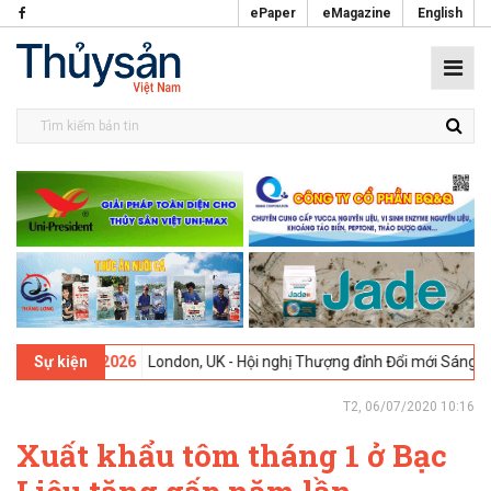
ePaper
eMagazine
English
-
09-02-2026
London, UK - Hội nghị Thượng đỉnh Đổi mới Sáng tạo tro
Sự kiện
T2, 06/07/2020 10:16
Xuất khẩu tôm tháng 1 ở Bạc