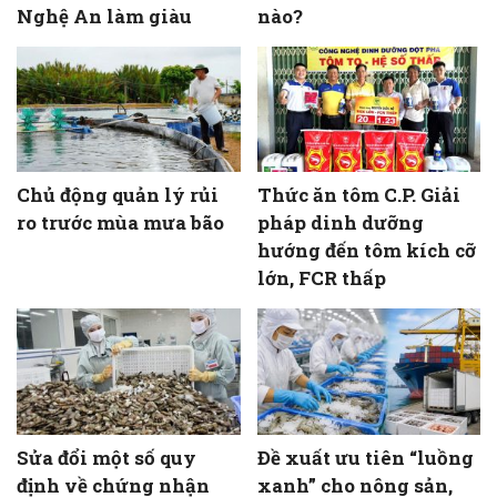
Nghệ An làm giàu
nào?
Chủ động quản lý rủi
Thức ăn tôm C.P. Giải
ro trước mùa mưa bão
pháp dinh dưỡng
hướng đến tôm kích cỡ
lớn, FCR thấp
Sửa đổi một số quy
Đề xuất ưu tiên “luồng
định về chứng nhận
xanh” cho nông sản,