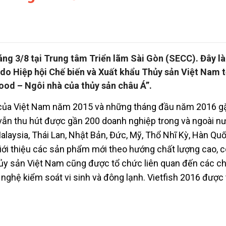
áng 3/8 tại Trung tâm Triển lãm Sài Gòn (SECC). Đây là
 do Hiệp hội Chế biến và Xuất khẩu Thủy sản Việt Nam 
ood – Ngôi nhà của thủy sản châu Á”.
 của Việt Nam năm 2015 và những tháng đầu năm 2016 gặ
 vẫn thu hút được gần 200 doanh nghiệp trong và ngoài n
alaysia, Thái Lan, Nhật Bản, Đức, Mỹ, Thổ Nhĩ Kỳ, Hàn Qu
iới thiệu các sản phẩm mới theo hướng chất lượng cao, 
hủy sản Việt Nam cũng được tổ chức liên quan đến các c
ghệ kiểm soát vi sinh và đông lạnh. Vietfish 2016 được