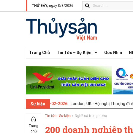
THỨ BẢY,
ngày 8/8/2026
Trang Chủ
Tin Tức – Sự Kiện
Góc Nhìn
N
lần thứ 13 -
09-02-2026
London, UK - Hội nghị Thượng đỉnh Đổi mới S
Sự kiện
Tin tức - Sự kiện
Nghề cá trong nước
Trang
200 doanh nghiệp th
chủ