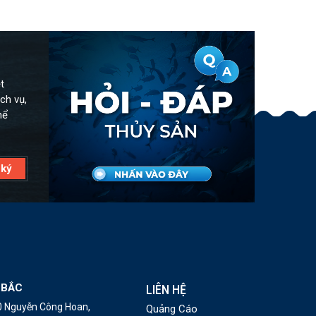
t
ch vụ,
hể
 BẮC
LIÊN HỆ
10 Nguyễn Công Hoan,
Quảng Cáo