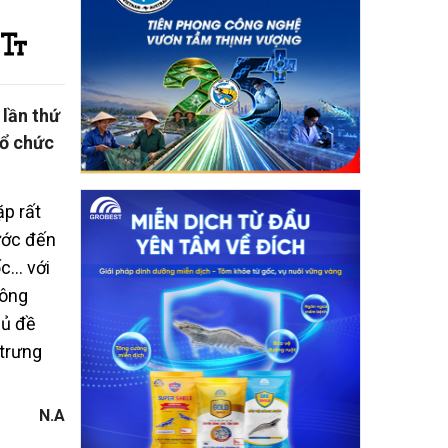
 lần thứ
tổ chức
p rất
ước đến
ốc… với
công
hủ đề
 trưng
N.A