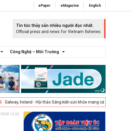
ePaper
eMagazine
English
Tin tức thủy sản nhiều người đọc nhất.
Official press and news for Vietnam fisheries
Công Nghệ – Môi Trường
reland - Hội thảo Sáng kiến sức khỏe mang cá 2025 -
23-04-2025
Vigo,
/2020 12:22