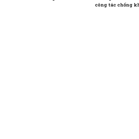
công tác chống k
IUU tại 22 tỉnh, 
ven biển