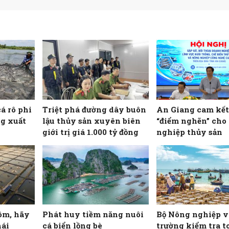
cá rô phi
Triệt phá đường dây buôn
An Giang cam kết
g xuất
lậu thủy sản xuyên biên
“điểm nghẽn” cho
giới trị giá 1.000 tỷ đồng
nghiệp thủy sản
ôm, hãy
Phát huy tiềm năng nuôi
Bộ Nông nghiệp v
hái
cá biển lồng bè
trường kiểm tra t