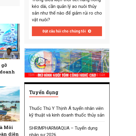
kéo dài, cần quản lý ao nuôi thủy
sản như thế nào để giảm rủi ro cho
vật nuôi?
Đặt câu hỏi cho chúng tôi
 gỡ
 doanh
Tuyển dụng
Thuốc Thú Y Thịnh Á tuyển nhân viên
kỹ thuật và kinh doanh thuốc thủy sản
à Môi
SHRIMPHARMAQUA – Tuyển dụng
oàn diện
nhân sự 2026