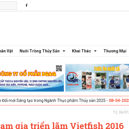
hân Vật
Nuôi Trồng Thủy Sản
Khai Thác
Thương Mại
áng tạo trong Ngành Thực phẩm Thủy sản 2025 -
08-04-2025
Galway, I
T2, 06/07
am gia triển lãm Vietfish 2016