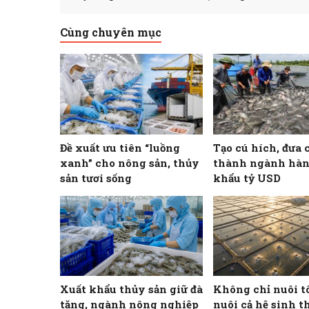
Cùng chuyên mục
Đề xuất ưu tiên “luồng
Tạo cú hích, đưa 
xanh” cho nông sản, thủy
thành ngành hàn
sản tươi sống
khẩu tỷ USD
Xuất khẩu thủy sản giữ đà
Không chỉ nuôi t
tăng, ngành nông nghiệp
nuôi cả hệ sinh t