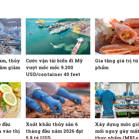
âm, thủy
Cước vận tải biển đi Mỹ
Gia tăng giá trị t
năm giảm
vượt mốc mốc 9.200
phẩm
USD/container 40 feet
ê đầu
Xuất khẩu thủy sản 6
Xây dựng mức giớ
 vào thị
tháng đầu năm 2026 đạt
mối nguy gây mất
5,8 tỷ USD
thực phẩm (MRLs