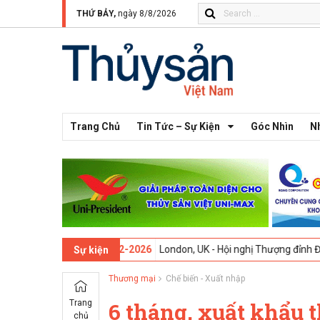
THỨ BẢY,
ngày 8/8/2026
Trang Chủ
Tin Tức – Sự Kiện
Góc Nhìn
N
 thứ 13 -
09-02-2026
London, UK - Hội nghị Thượng đỉnh Đổi mới Sáng
Sự kiện
Thương mại
Chế biến - Xuất nhập
Trang
6 tháng, xuất khẩu 
chủ