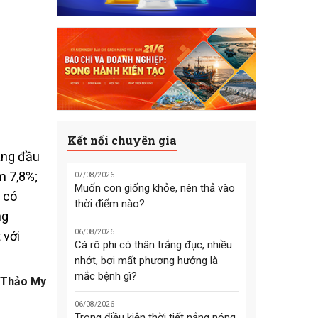
Kết nối chuyên gia
áng đầu
m 7,8%;
07/08/2026
Muốn con giống khỏe, nên thả vào
 có
thời điểm nào?
ng
06/08/2026
 với
Cá rô phi có thân trắng đục, nhiều
nhớt, bơi mất phương hướng là
mắc bệnh gì?
Thảo My
06/08/2026
Trong điều kiện thời tiết nắng nóng