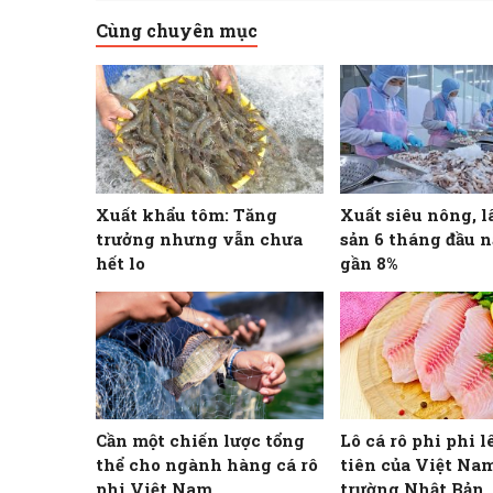
Cùng chuyên mục
Xuất khẩu tôm: Tăng
Xuất siêu nông, l
trưởng nhưng vẫn chưa
sản 6 tháng đầu 
hết lo
gần 8%
Cần một chiến lược tổng
Lô cá rô phi phi l
thể cho ngành hàng cá rô
tiên của Việt Nam
phi Việt Nam
trường Nhật Bản