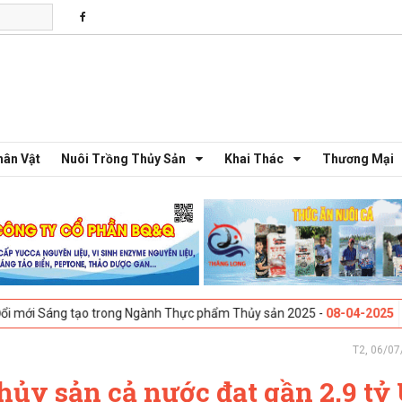
hân Vật
Nuôi Trồng Thủy Sản
Khai Thác
Thương Mại
 tạo trong Ngành Thực phẩm Thủy sản 2025 -
08-04-2025
Galway, Irel
T2, 06/07
thủy sản cả nước đạt gần 2,9 tỷ