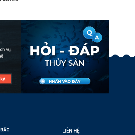
t
ch vụ,
hể
 BẮC
LIÊN HỆ