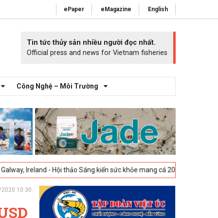
ePaper
eMagazine
English
Tin tức thủy sản nhiều người đọc nhất.
Official press and news for Vietnam fisheries
Công Nghệ – Môi Trường
and - Hội thảo Sáng kiến sức khỏe mang cá 2025 -
23-04-2025
Vigo, Tâ
/2020 10:30
 USD