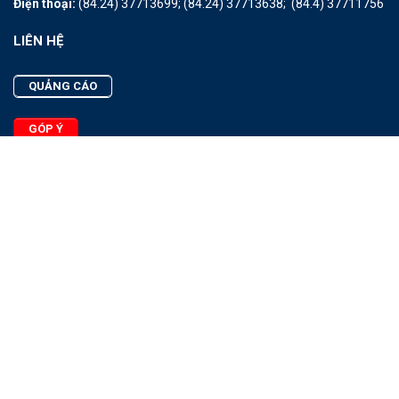
Điện thoại:
(84.24) 37713699;
(84.24) 37713638;
(84.4) 37711756
LIÊN HỆ
QUẢNG CÁO
GÓP Ý
LIÊN HỆ
Quảng Cáo
Góp Ý
Facebook
2025 - © Bản quyền thuộc Tạp chí Thủy sản Việt Nam
Cấm sao chép dưới mọi hình thức nếu không có sự chấp thuận
bằng văn bản