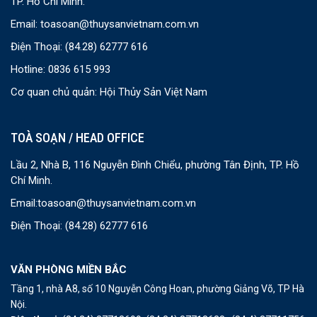
TP. Hồ Chí Minh.
Email:
toasoan@thuysanvietnam.com.vn
Điện Thoại:
(84.28) 62777 616
Hotline: 0836 615 993
Cơ quan chủ quản: Hội Thủy Sản Việt Nam
TOÀ SOẠN / HEAD OFFICE
Lầu 2, Nhà B, 116 Nguyễn Đình Chiểu, phường Tân Định, TP. Hồ
Chí Minh.
Email:
toasoan@thuysanvietnam.com.vn
Điện Thoại:
(84.28) 62777 616
VĂN PHÒNG MIỀN BẮC
Tầng 1, nhà A8, số 10 Nguyễn Công Hoan, phường Giảng Võ, TP Hà
Nội.