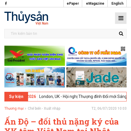
ePaper
eMagazine
English
09-02-2026
London, UK - Hội nghị Thượng đỉnh Đổi mới Sáng tạo tro
Sự kiện
Thương mại
Chế biến - Xuất nhập
T2, 06/07/2020 10:03
Ấn Độ – đối thủ nặng ký của