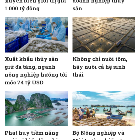
xuyên biên giới trị giá
doanh nghiệp thủy
1.000 tỷ đồng
sản
Xuất khẩu thủy sản
Không chỉ nuôi tôm,
giữ đà tăng, ngành
hãy nuôi cả hệ sinh
nông nghiệp hướng tới
thái
mốc 74 tỷ USD
Phát huy tiềm năng
Bộ Nông nghiệp và