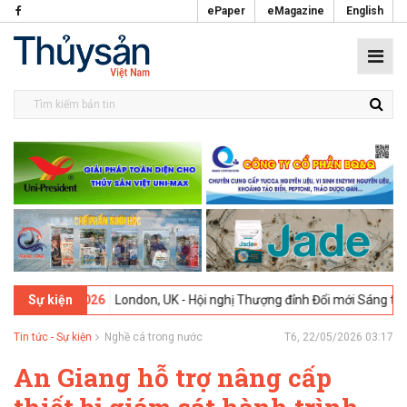
ePaper
eMagazine
English
-02-2026
London, UK - Hội nghị Thượng đỉnh Đổi mới Sáng tạo trong
Sự kiện
Tin tức - Sự kiện
Nghề cá trong nước
T6, 22/05/2026 03:17
An Giang hỗ trợ nâng cấp