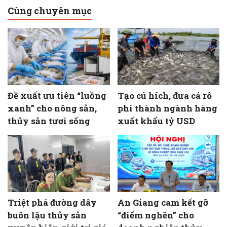
Cùng chuyên mục
Đề xuất ưu tiên “luồng
Tạo cú hích, đưa cá rô
xanh” cho nông sản,
phi thành ngành hàng
thủy sản tươi sống
xuất khẩu tỷ USD
Triệt phá đường dây
An Giang cam kết gỡ
buôn lậu thủy sản
“điểm nghẽn” cho