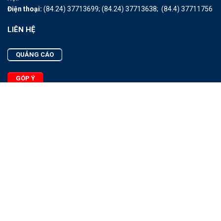
Điện thoại:
(84.24) 37713699;
(84.24) 37713638;
(84.4) 37711756
LIÊN HỆ
QUẢNG CÁO
GÓP Ý
LIÊN HỆ
Quảng Cáo
Góp Ý
Facebook
2025 - © Bản quyền thuộc Tạp chí Thủy sản Việt Nam
Cấm sao chép dưới mọi hình thức nếu không có sự chấp thuận
bằng văn bản