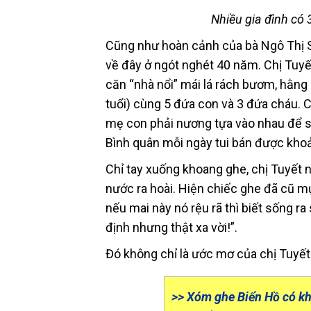
Nhiều gia đình có 
Cũng như hoàn cảnh của bà Ngô Thị Sa
về đây ở ngót nghét 40 năm. Chị Tuyết
căn “nhà nổi” mái lá rách bươm, hằng 
tuổi) cùng 5 đứa con và 3 đứa cháu. Ch
mẹ con phải nương tựa vào nhau để s
Bình quân mỗi ngày tui bán được kho
Chỉ tay xuống khoang ghe, chị Tuyết n
nước ra hoài. Hiện chiếc ghe đã cũ mụ
nếu mai này nó rệu rã thì biết sống 
định nhưng thật xa vời!”.
Đó không chỉ là ước mơ của chị Tuyết
>> Xóm ghe Biển Hồ có k