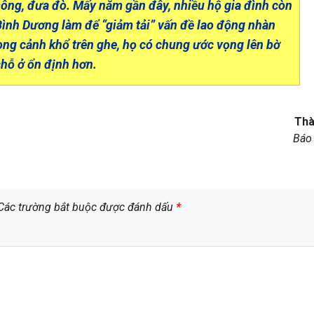
n sông, đưa đò. Mấy năm gần đây, nhiều hộ gia đình còn
Bình Dương làm để “giảm tải” vấn đề lao động nhàn
ong cảnh khổ trên ghe, họ có chung ước vọng lên bờ
chỗ ở ổn định hơn.
Thà
Báo
Các trường bắt buộc được đánh dấu
*