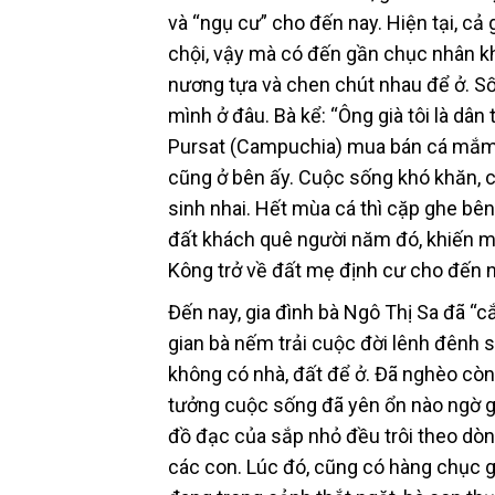
và “ngụ cư” cho đến nay. Hiện tại, cả
chội, vậy mà có đến gần chục nhân khẩ
nương tựa và chen chút nhau để ở. S
mình ở đâu. Bà kể: “Ông già tôi là dâ
Pursat (Campuchia) mua bán cá mắm. 
cũng ở bên ấy. Cuộc sống khó khăn, cả
sinh nhai. Hết mùa cá thì cặp ghe bên
đất khách quê người năm đó, khiến mọ
Kông trở về đất mẹ định cư cho đến n
Đến nay, gia đình bà Ngô Thị Sa đã 
gian bà nếm trải cuộc đời lênh đênh 
không có nhà, đất để ở. Đã nghèo còn
tưởng cuộc sống đã yên ổn nào ngờ gặ
đồ đạc của sắp nhỏ đều trôi theo d
các con. Lúc đó, cũng có hàng chục g