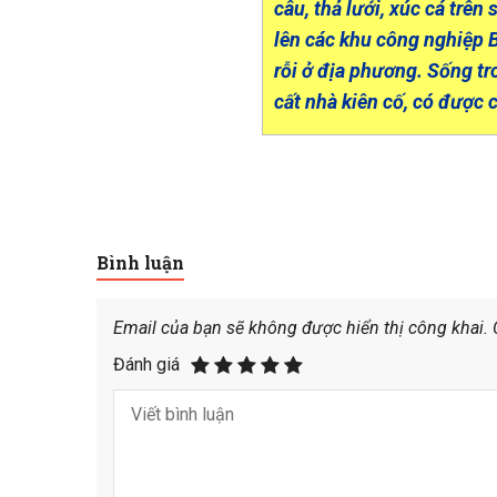
câu, thả lưới, xúc cá trê
lên các khu công nghiệp 
rỗi ở địa phương. Sống tr
cất nhà kiên cố, có được 
Bình luận
Email của bạn sẽ không được hiển thị công khai.
Đánh giá