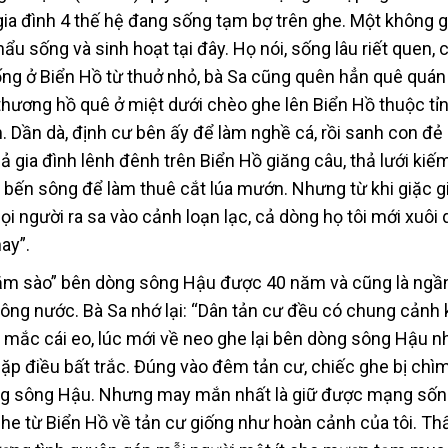
 gia đình 4 thế hệ đang sống tạm bợ trên ghe. Một không g
u sống và sinh hoạt tại đây. Họ nói, sống lâu riết quen, 
ống ở Biển Hồ từ thuở nhỏ, bà Sa cũng quên hẳn quê quá
n thương hồ quê ở miệt dưới chèo ghe lên Biển Hồ thuộc tỉ
Dần dà, định cư bên ấy để làm nghề cá, rồi sanh con đẻ 
 gia đình lênh đênh trên Biển Hồ giăng câu, thả lưới kiế
 bến sông để làm thuê cắt lúa mướn. Nhưng từ khi giặc gi
i người ra sa vào cảnh loạn lạc, cả dòng họ tôi mới xuôi
ay”.
“cắm sào” bên dòng sông Hậu được 40 năm và cũng là ngần
sông nước. Bà Sa nhớ lại: “Dân tản cư đều có chung cảnh 
 mắc cái eo, lúc mới về neo ghe lại bên dòng sông Hậu 
p điều bất trắc. Đúng vào đêm tản cư, chiếc ghe bị chìm,
òng sông Hậu. Nhưng may mắn nhất là giữ được mạng sốn
he từ Biển Hồ về tản cư giống như hoàn cảnh của tôi. Th