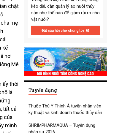
ian chật
kéo dài, cần quản lý ao nuôi thủy
sản như thế nào để giảm rủi ro cho
cố
vật nuôi?
n cha mẹ
nh
Đặt câu hỏi cho chúng tôi
cái
m kế
ã nơi
 dòng Mê
 ấy thời
Tuyển dụng
khổ là
những
Thuốc Thú Y Thịnh Á tuyển nhân viên
 tất cả
kỹ thuật và kinh doanh thuốc thủy sản
g của
ấy mình
SHRIMPHARMAQUA – Tuyển dụng
nhân sự 2026