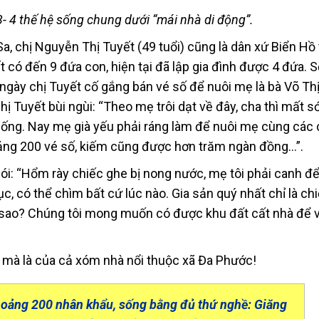
3- 4 thế hệ sống chung dưới “mái nhà di động”.
, chị Nguyễn Thị Tuyết (49 tuổi) cũng là dân xứ Biển Hồ
 có đến 9 đứa con, hiện tại đã lập gia đình được 4 đứa. 
ngày chị Tuyết cố gắng bán vé số để nuôi mẹ là bà Võ Thị
ị Tuyết bùi ngùi: “Theo mẹ trôi dạt về đây, cha thì mất s
ống. Nay mẹ già yếu phải ráng làm để nuôi mẹ cùng các 
ảng 200 vé số, kiếm cũng được hơn trăm ngàn đồng…”.
ói: “Hổm rày chiếc ghe bị nong nước, mẹ tôi phải canh để
c, có thể chìm bất cứ lúc nào. Gia sản quý nhất chỉ là ch
ra sao? Chúng tôi mong muốn có được khu đất cất nhà để 
 mà là của cả xóm nhà nổi thuộc xã Đa Phước!
hoảng 200 nhân khẩu, sống bằng đủ thứ nghề: Giăng