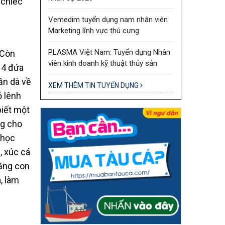
 chiếc
Vemedim tuyển dụng nam nhân viên
Marketing lĩnh vực thú cưng
PLASMA Việt Nam: Tuyển dụng Nhân
 Còn
viên kinh doanh kỹ thuật thủy sản
 4 đứa
dần dà về
XEM THÊM TIN TUYỂN DỤNG
ỏ lênh
biết một
ng cho
 học
, xúc cá
hằng con
, làm