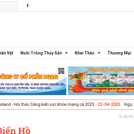
hân Vật
Nuôi Trồng Thủy Sản
Khai Thác
Thương Mại
thảo Sáng kiến sức khỏe mang cá 2025 -
23-04-2025
Vigo, Tây Ban Nha 
T2, 06/07
Biển Hồ