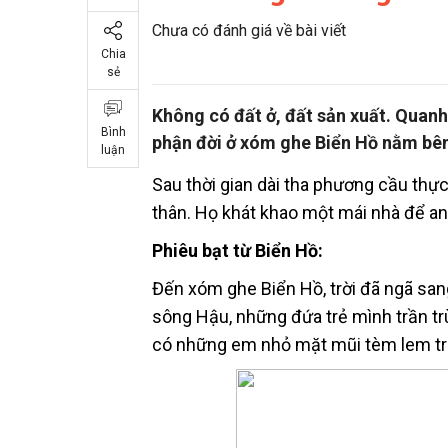
Chưa có đánh giá về bài viết
Chia
sẻ
Không có đất ở, đất sản xuất. Quanh
Bình
phận đời ở xóm ghe Biển Hồ nằm bên
luận
Sau thời gian dài tha phương cầu thự
thân. Họ khát khao một mái nhà để an
Phiêu bạt từ Biển Hồ:
Đến xóm ghe Biển Hồ, trời đã ngã san
sông Hậu, những đứa trẻ mình trần tr
có những em nhỏ mặt mũi tèm lem tr