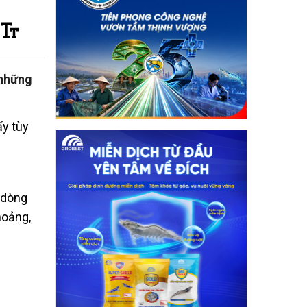
 những
ấy tùy
 dòng
hoảng,