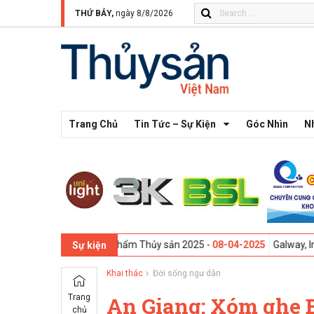
THỨ BẢY,
ngày 8/8/2026
Trang Chủ
Tin Tức – Sự Kiện
Góc Nhìn
N
g Ngành Thực phẩm Thủy sản 2025 -
08-04-2025
Galway, Ireland - Hội 
Sự kiện
Khai thác
Đời sống ngư dân
Trang
An Giang: Xóm ghe 
chủ