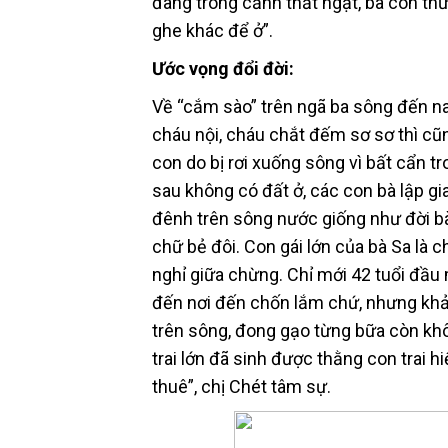
đang trong cảnh thắt ngặt, bà con t
ghe khác để ở”.
Ước vọng đổi đời:
Về “cắm sào” trên ngã ba sông đến n
cháu nội, cháu chắt đếm sơ sơ thì cũ
con do bị rơi xuống sông vì bất cẩn tr
sau không có đất ở, các con bà lập g
đênh trên sông nước giống như đời bà
chữ bẻ đôi. Con gái lớn của bà Sa là 
nghỉ giữa chừng. Chỉ mới 42 tuổi đầ
đến nơi đến chốn lắm chứ, nhưng khả 
trên sông, đong gạo từng bữa còn kh
trai lớn đã sinh được thằng con trai 
thuê”, chị Chét tâm sự.