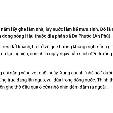
 năm lấy ghe làm nhà, lấy nước làm kế mưu sinh. Đó là
 dòng sông Hậu thuộc địa phận xã Đa Phước (An Phú).
c trên đất khách, họ trở về quê hương không một mảnh gi
 cư lạc nghiệp, con cháu ngày ngày cắp sách đến trường.
g cái nắng vàng vọt cuối ngày. Xung quanh “nhà nổi” dưới
ùng trục đang lặn ngụp, vui đùa trong dòng nước. Thỉnh t
ên ghe thò đầu qua ô cửa nhỏ nhìn đăm đăm ra ngoài…