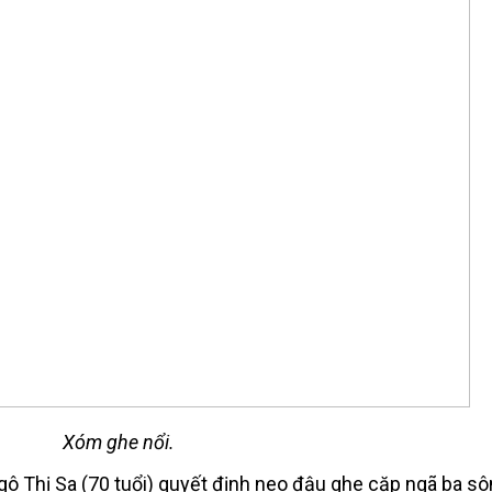
Xóm ghe nổi.
gô Thị Sa (70 tuổi) quyết định neo đậu ghe cặp ngã ba s