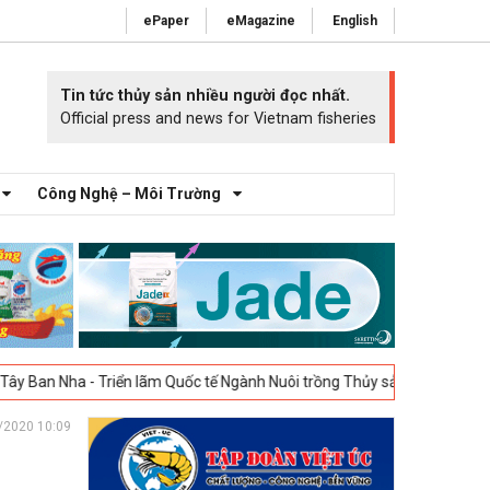
ePaper
eMagazine
English
Tin tức thủy sản nhiều người đọc nhất.
Official press and news for Vietnam fisheries
Công Nghệ – Môi Trường
- Triển lãm Quốc tế Ngành Nuôi trồng Thủy sản Tây Ban Nha – Aquafutur
/2020 10:09