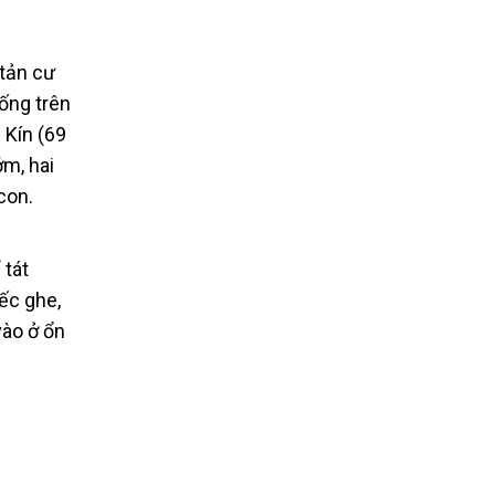
 tản cư
Sống trên
 Kín (69
ớm, hai
con.
 tát
iếc ghe,
vào ở ổn