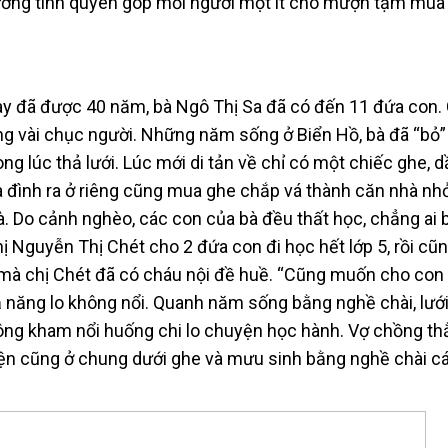
hương tình quyên góp mỗi người một ít cho mượn tạm mua
ay đã được 40 năm, bà Ngô Thị Sa đã có đến 11 đứa con.
ng vài chục người. Những năm sống ở Biển Hồ, bà đã “bỏ”
ong lúc thả lưới. Lúc mới di tản về chỉ có một chiếc ghe, 
ia đình ra ở riêng cũng mua ghe chắp vá thành căn nhà nh
. Do cảnh nghèo, các con của bà đều thất học, chẳng ai 
chị Nguyễn Thị Chét cho 2 đứa con đi học hết lớp 5, rồi cũ
u mà chị Chét đã có cháu nội đề huề. “Cũng muốn cho con
năng lo không nổi. Quanh năm sống bằng nghề chài, lưới
ông kham nổi huống chi lo chuyện học hành. Vợ chồng t
hiện cũng ở chung dưới ghe và mưu sinh bằng nghề chài cá