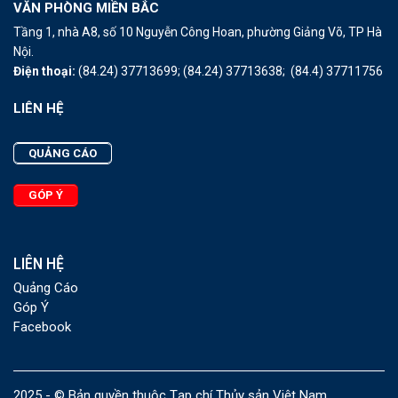
VĂN PHÒNG MIỀN BẮC
Tầng 1, nhà A8, số 10 Nguyễn Công Hoan, phường Giảng Võ, TP Hà
Nội.
Điện thoại:
(84.24) 37713699;
(84.24) 37713638;
(84.4) 37711756
LIÊN HỆ
QUẢNG CÁO
GÓP Ý
LIÊN HỆ
Quảng Cáo
Góp Ý
Facebook
2025 - © Bản quyền thuộc Tạp chí Thủy sản Việt Nam