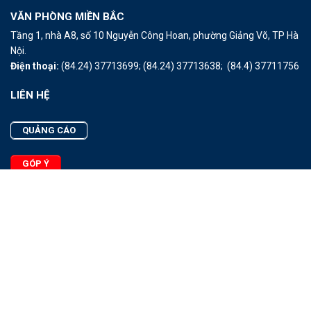
VĂN PHÒNG MIỀN BẮC
Tầng 1, nhà A8, số 10 Nguyễn Công Hoan, phường Giảng Võ, TP Hà
Nội.
Điện thoại:
(84.24) 37713699;
(84.24) 37713638;
(84.4) 37711756
LIÊN HỆ
QUẢNG CÁO
GÓP Ý
LIÊN HỆ
Quảng Cáo
Góp Ý
Facebook