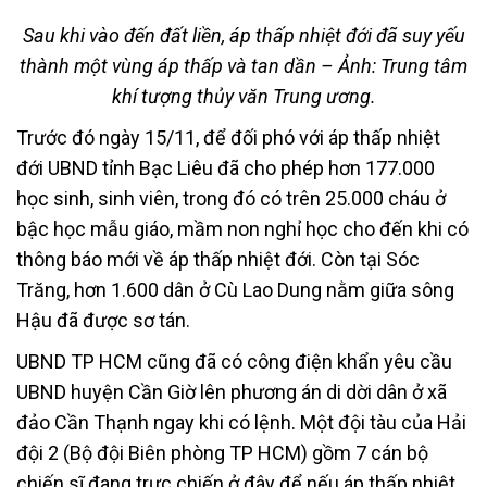
Sau khi vào đến đất liền, áp thấp nhiệt đới đã suy yếu
thành một vùng áp thấp và tan dần – Ảnh: Trung tâm
khí tượng thủy văn Trung ương.
Trước đó ngày 15/11, để đối phó với áp thấp nhiệt
đới UBND tỉnh Bạc Liêu đã cho phép hơn 177.000
học sinh, sinh viên, trong đó có trên 25.000 cháu ở
bậc học mẫu giáo, mầm non nghỉ học cho đến khi có
thông báo mới về áp thấp nhiệt đới. Còn tại Sóc
Trăng, hơn 1.600 dân ở Cù Lao Dung nằm giữa sông
Hậu đã được sơ tán.
UBND TP HCM cũng đã có công điện khẩn yêu cầu
UBND huyện Cần Giờ lên phương án di dời dân ở xã
đảo Cần Thạnh ngay khi có lệnh. Một đội tàu của Hải
đội 2 (Bộ đội Biên phòng TP HCM) gồm 7 cán bộ
chiến sĩ đang trực chiến ở đây để nếu áp thấp nhiệt