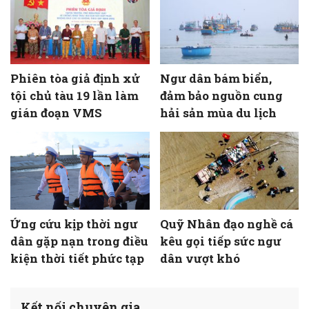
Phiên tòa giả định xử
Ngư dân bám biển,
tội chủ tàu 19 lần làm
đảm bảo nguồn cung
gián đoạn VMS
hải sản mùa du lịch
Ứng cứu kịp thời ngư
Quỹ Nhân đạo nghề cá
dân gặp nạn trong điều
kêu gọi tiếp sức ngư
kiện thời tiết phức tạp
dân vượt khó
Kết nối chuyên gia