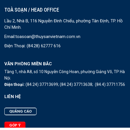
TOÀ SOẠN / HEAD OFFICE
Lầu 2, Nhà B, 116 Nguyễn Đình Chiểu, phường Tân Định, TP. Hồ
Chí Minh.
Email:
toasoan@thuysanvietnam.com.vn
Điện Thoại:
(84.28) 62777 616
VĂN PHÒNG MIỀN BẮC
Tầng 1, nhà A8, số 10 Nguyễn Công Hoan, phường Giảng Võ, TP Hà
Nội.
Điện thoại:
(84.24) 37713699;
(84.24) 37713638;
(84.4) 37711756
LIÊN HỆ
QUẢNG CÁO
GÓP Ý