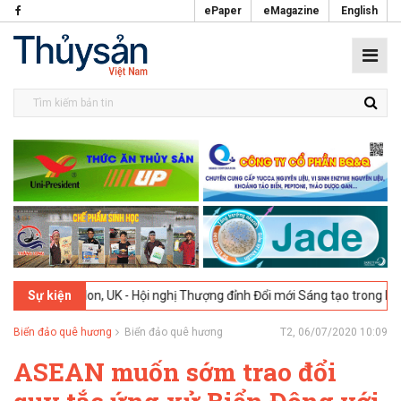
ePaper
eMagazine
English
London, UK - Hội nghị Thượng đỉnh Đổi mới Sáng tạo trong Ngành Thực
Sự kiện
Biển đảo quê hương
Biển đảo quê hương
T2, 06/07/2020 10:09
ASEAN muốn sớm trao đổi