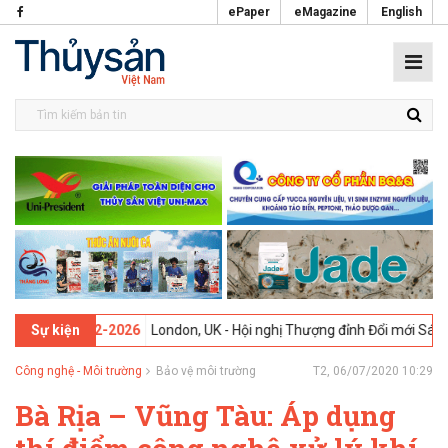
ePaper
eMagazine
English
13 -
09-02-2026
London, UK - Hội nghị Thượng đỉnh Đổi mới Sáng tạo 
Sự kiện
Công nghệ - Môi trường
Bảo vệ môi trường
T2, 06/07/2020 10:29
Bà Rịa – Vũng Tàu: Áp dụng