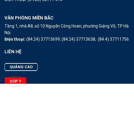
VĂN PHÒNG MIỀN BẮC
Tầng 1, nhà A8, số 10 Nguyễn Công Hoan, phường Giảng Võ, TP Hà
Nội.
Điện thoại:
(84.24) 37713699;
(84.24) 37713638;
(84.4) 37711756
LIÊN HỆ
QUẢNG CÁO
GÓP Ý
LIÊN HỆ
Quảng Cáo
Góp Ý
Facebook