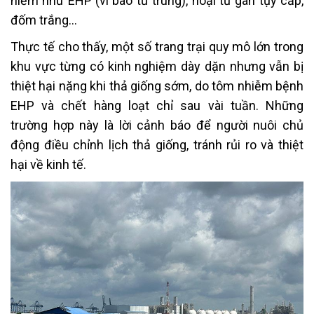
hiểm như EHP (vi bào tử trùng), hoại tử gan tụy cấp,
đốm trắng…
Thực tế cho thấy, một số trang trại quy mô lớn trong
khu vực từng có kinh nghiệm dày dặn nhưng vẫn bị
thiệt hại nặng khi thả giống sớm, do tôm nhiễm bệnh
EHP và chết hàng loạt chỉ sau vài tuần. Những
trường hợp này là lời cảnh báo để người nuôi chủ
động điều chỉnh lịch thả giống, tránh rủi ro và thiệt
hại về kinh tế.