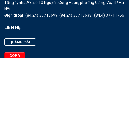
Tầng 1, nhà A8, số 10 Nguyễn Công Hoan, phường Giảng Võ, TP Hà
Nội.
Điện thoại:
(84.24) 37713699;
(84.24) 37713638;
(84.4) 37711756
LIÊN HỆ
QUẢNG CÁO
GÓP Ý
LIÊN HỆ
Quảng Cáo
Góp Ý
Facebook
2025 - © Bản quyền thuộc Tạp chí Thủy sản Việt Nam
Cấm sao chép dưới mọi hình thức nếu không có sự chấp thuận