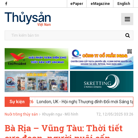
ePaper
eMagazine
English
02-2026
London, UK - Hội nghị Thượng đỉnh Đổi mới Sáng tạo trong 
Sự kiện
Nuôi trồng thủy sản
Khuyến ngư - Mô hình
T2, 12/05/2025 03:26
Bà Rịa – Vũng Tàu: Thời tiết