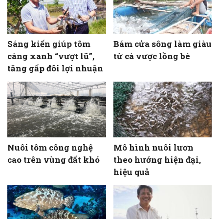
Sáng kiến giúp tôm
Bám cửa sông làm giàu
càng xanh “vượt lũ”,
từ cá vược lồng bè
tăng gấp đôi lợi nhuận
Nuôi tôm công nghệ
Mô hình nuôi lươn
cao trên vùng đất khó
theo hướng hiện đại,
hiệu quả