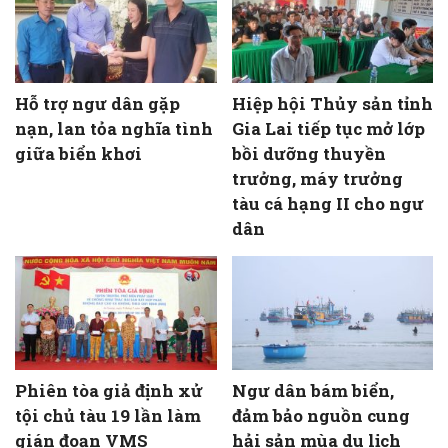
Hỗ trợ ngư dân gặp
Hiệp hội Thủy sản tỉnh
nạn, lan tỏa nghĩa tình
Gia Lai tiếp tục mở lớp
giữa biển khơi
bồi dưỡng thuyền
trưởng, máy trưởng
tàu cá hạng II cho ngư
dân
Phiên tòa giả định xử
Ngư dân bám biển,
tội chủ tàu 19 lần làm
đảm bảo nguồn cung
gián đoạn VMS
hải sản mùa du lịch