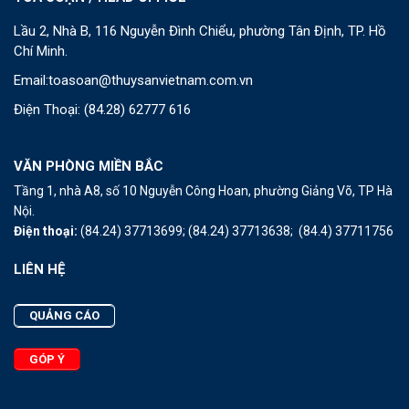
Lầu 2, Nhà B, 116 Nguyễn Đình Chiểu, phường Tân Định, TP. Hồ
Chí Minh.
Email:
toasoan@thuysanvietnam.com.vn
Điện Thoại:
(84.28) 62777 616
VĂN PHÒNG MIỀN BẮC
Tầng 1, nhà A8, số 10 Nguyễn Công Hoan, phường Giảng Võ, TP Hà
Nội.
Điện thoại:
(84.24) 37713699;
(84.24) 37713638;
(84.4) 37711756
LIÊN HỆ
QUẢNG CÁO
GÓP Ý