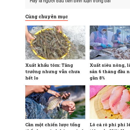
Hãy là người đầu tiên bình luận trong bài
Cùng chuyên mục
Xuất khẩu tôm: Tăng
Xuất siêu nông, l
trưởng nhưng vẫn chưa
sản 6 tháng đầu 
hết lo
gần 8%
Cần một chiến lược tổng
Lô cá rô phi phi l