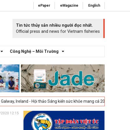
ePaper
eMagazine
English
Tin tức thủy sản nhiều người đọc nhất.
Official press and news for Vietnam fisheries
Công Nghệ – Môi Trường
eland - Hội thảo Sáng kiến sức khỏe mang cá 2025 -
23-04-2025
Vigo, T
/2020 12:15