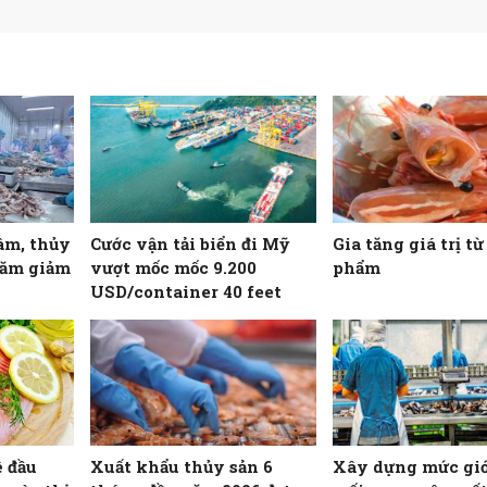
âm, thủy
Cước vận tải biển đi Mỹ
Gia tăng giá trị t
năm giảm
vượt mốc mốc 9.200
phẩm
USD/container 40 feet
ê đầu
Xuất khẩu thủy sản 6
Xây dựng mức giớ