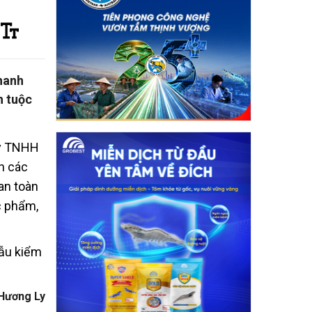
hanh
h tuộc
ty TNHH
n các
an toàn
c phẩm,
mẫu kiểm
Hương Ly