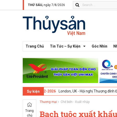
THỨ SÁU,
ngày 7/8/2026
Trang Chủ
Tin Tức – Sự Kiện
Góc Nhìn
N
ần thứ 13 -
09-02-2026
London, UK - Hội nghị Thượng đỉnh Đổi mới Sá
Sự kiện
Thương mại
Chế biến - Xuất nhập
Trang
Bạch tuộc xuất khẩu
chủ