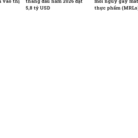
 vào thị
tháng đầu năm 2026 đạt
mối nguy gây mất
5,8 tỷ USD
thực phẩm (MRLs
học và minh bạch