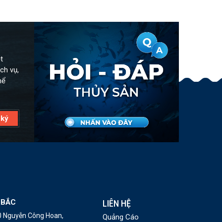
t
ch vụ,
hể
 BẮC
LIÊN HỆ
10 Nguyễn Công Hoan,
Quảng Cáo