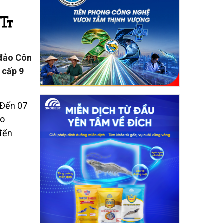
 đảo Côn
 cấp 9
 Đến 07
ảo
đến