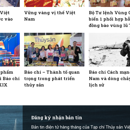
 Việt
Vững vàng vị thế Việt
Bộ Tư lệnh Vùng 
ớc vào
Nam
biển 1 phối hợp hỗ
đồng bào vùng lũ
Nghệ An
c phẩm
Báo chí – Thành tố quan
Báo chí Cách mạn
ải Báo chí
trọng trong phát triển
Nam và dòng chả
 XIX
thủy sản
lịch sử
Đăng ký nhận bản tin
Bản tin điện tử hàng tháng của Tạp chí Thủy sản Việ