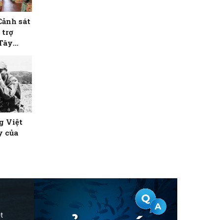
Cảnh sát
 trợ
 Tây
g Việt
y của
t