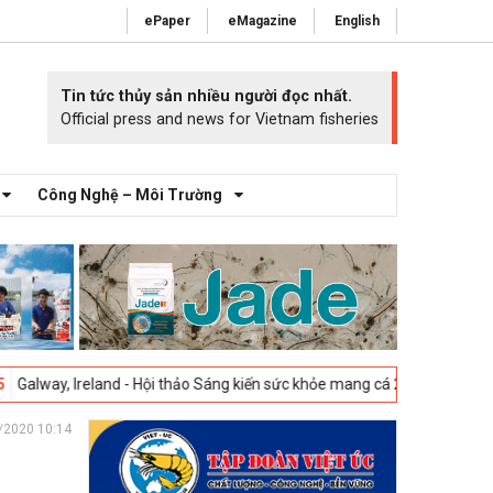
ePaper
eMagazine
English
Tin tức thủy sản nhiều người đọc nhất.
Official press and news for Vietnam fisheries
Công Nghệ – Môi Trường
reland - Hội thảo Sáng kiến sức khỏe mang cá 2025 -
23-04-2025
Vigo,
/2020 10:14