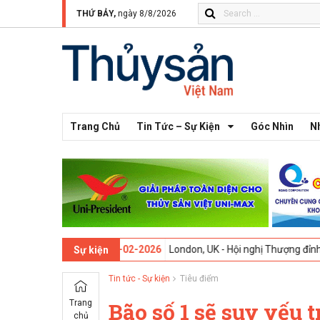
THỨ BẢY,
ngày 8/8/2026
Trang Chủ
Tin Tức – Sự Kiện
Góc Nhìn
N
lần thứ 13 -
09-02-2026
London, UK - Hội nghị Thượng đỉnh Đổi mới S
Sự kiện
Tin tức - Sự kiện
Tiêu điểm
Trang
Bão số 1 sẽ suy yếu t
chủ