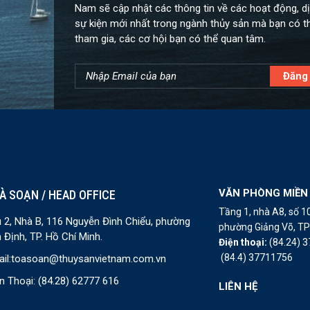
Nam sẽ cập nhật các thông tin về các hoạt động, dị
sự kiện mới nhất trong ngành thủy sản mà bạn có t
tham gia, các cơ hội bạn có thể quan tâm.
VĂN PHÒNG MIỀN
À SOẠN / HEAD OFFICE
Tầng 1, nhà A8, số 
 2, Nhà B, 116 Nguyễn Đình Chiểu, phường
phường Giảng Võ, TP 
 Định, TP. Hồ Chí Minh.
Điện thoại:
(84.24) 
(84.4) 37711756
il:
toasoan@thuysanvietnam.com.vn
n Thoại:
(84.28) 62777 616
LIÊN HỆ