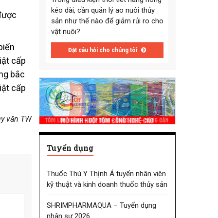
kéo dài, cần quản lý ao nuôi thủy
 được
sản như thế nào để giảm rủi ro cho
vật nuôi?
biển
Đặt câu hỏi cho chúng tôi
iật cấp
ông bắc
iật cấp
ủy văn TW
Tuyển dụng
Thuốc Thú Y Thịnh Á tuyển nhân viên
kỹ thuật và kinh doanh thuốc thủy sản
SHRIMPHARMAQUA – Tuyển dụng
nhân sự 2026