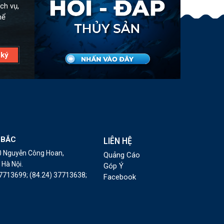
ch vụ,
hể
 BẮC
LIÊN HỆ
10 Nguyễn Công Hoan,
Quảng Cáo
Hà Nội.
Góp Ý
37713699;
(84.24) 37713638;
Facebook