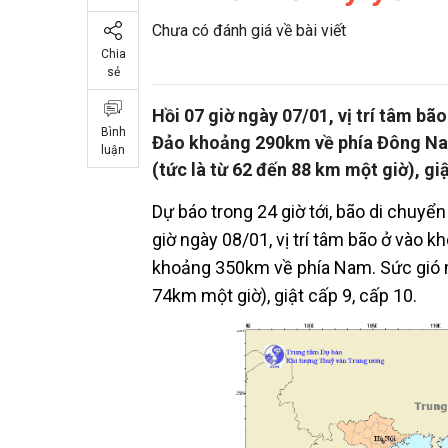
Chưa có đánh giá về bài viết
Chia
sẻ
Hồi 07 giờ ngày 07/01, vị trí tâm b
Bình
Đảo khoảng 290km về phía Đông Nam
luận
(tức là từ 62 đến 88 km một giờ), giậ
Dự báo trong 24 giờ tới, bão di chuy
giờ ngày 08/01, vị trí tâm bão ở vào 
khoảng 350km về phía Nam. Sức gió m
74km một giờ), giật cấp 9, cấp 10.