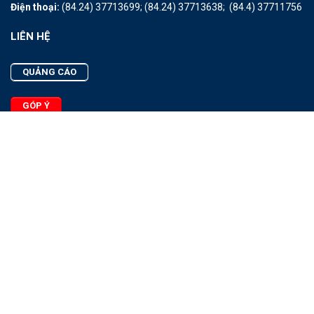
Điện thoại:
(84.24) 37713699;
(84.24) 37713638;
(84.4) 37711756
LIÊN HỆ
QUẢNG CÁO
GÓP Ý
LIÊN HỆ
Quảng Cáo
Góp Ý
Facebook
2025 - © Bản quyền thuộc Tạp chí Thủy sản Việt Nam
Cấm sao chép dưới mọi hình thức nếu không có sự chấp thuận
bằng văn bản