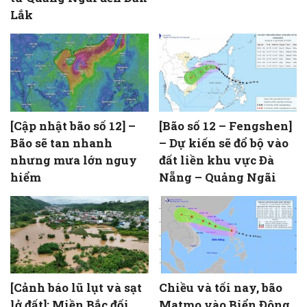
Lắk
[Cập nhật bão số 12] –
[Bão số 12 – Fengshen]
Bão sẽ tan nhanh
– Dự kiến sẽ đổ bộ vào
nhưng mưa lớn nguy
đất liền khu vực Đà
hiểm
Nẵng – Quảng Ngãi
[Cảnh báo lũ lụt và sạt
Chiều và tối nay, bão
lở đất]: Miền Bắc đối
Matmo vào Biển Đông