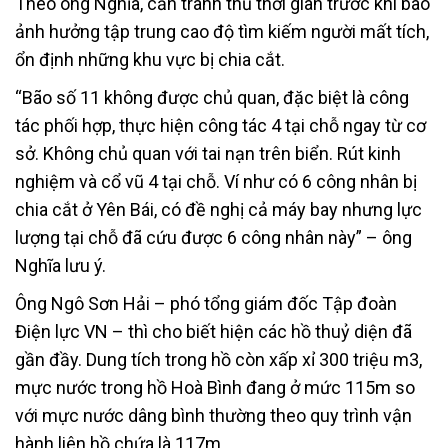
Theo ông Nghĩa, cần tranh thủ thời gian trước khi bão
ảnh hưởng tập trung cao độ tìm kiếm người mất tích,
ổn định những khu vực bị chia cắt.
“Bão số 11 không được chủ quan, đặc biệt là công
tác phối hợp, thực hiện công tác 4 tại chỗ ngay từ cơ
sở. Không chủ quan với tai nạn trên biển. Rút kinh
nghiệm và cổ vũ 4 tại chỗ. Ví như có 6 công nhân bị
chia cắt ở Yên Bái, có đề nghị cả máy bay nhưng lực
lượng tại chỗ đã cứu được 6 công nhân này” – ông
Nghĩa lưu ý.
Ông Ngô Sơn Hải – phó tổng giám đốc Tập đoàn
Điện lực VN – thì cho biết hiện các hồ thuỷ diện đã
gần đầy. Dung tích trong hồ còn xấp xỉ 300 triệu m3,
mực nước trong hồ Hoà Bình đang ở mức 115m so
với mực nước dâng bình thường theo quy trình vận
hành liên hồ chứa là 117m.