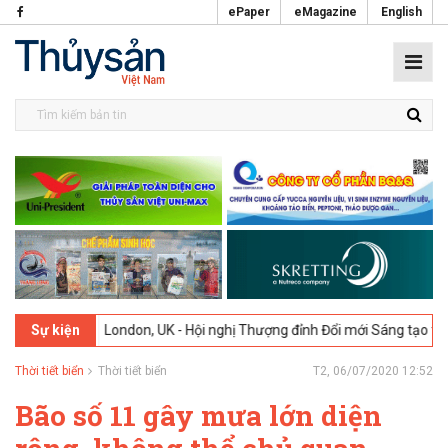
ePaper
eMagazine
English
026
London, UK - Hội nghị Thượng đỉnh Đổi mới Sáng tạo trong Ngành
Sự kiện
Thời tiết biển
Thời tiết biển
T2, 06/07/2020 12:52
Bão số 11 gây mưa lớn diện