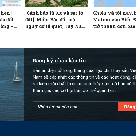
shen] –
[Cảnh báo lũ lụt và sạt lở
Chiều và tối nay, 
ào đất
đất]: Miền Bắc đối mặt
Matmo vào Biển 
Nẵng –
nguy cơ lũ quét, Tây Nam
trở thành cơn bão 
Bộ lũ lên theo triều cường
Đăng ký nhận bản tin
Bản tin điện tử hàng tháng của Tạp chí Thủy sản Việ
Nam sẽ cập nhật các thông tin về các hoạt động, dị
sự kiện mới nhất trong ngành thủy sản mà bạn có t
tham gia, các cơ hội bạn có thể quan tâm.