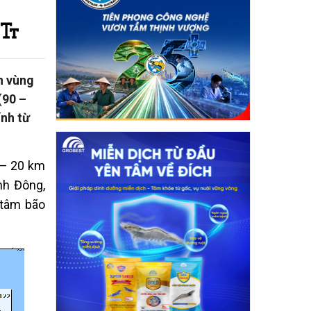
n vùng
(90 –
ính từ
5 – 20 km
inh Đông,
 tâm bão