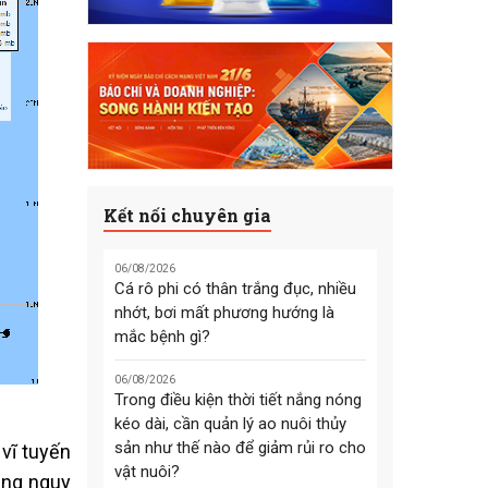
Kết nối chuyên gia
06/08/2026
Cá rô phi có thân trắng đục, nhiều
nhớt, bơi mất phương hướng là
mắc bệnh gì?
06/08/2026
Trong điều kiện thời tiết nắng nóng
kéo dài, cần quản lý ao nuôi thủy
sản như thế nào để giảm rủi ro cho
 vĩ tuyến
vật nuôi?
ùng nguy