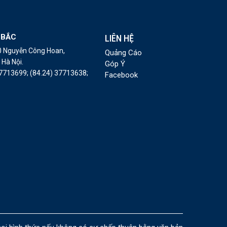
 BẮC
LIÊN HỆ
10 Nguyễn Công Hoan,
Quảng Cáo
Hà Nội.
Góp Ý
37713699;
(84.24) 37713638;
Facebook