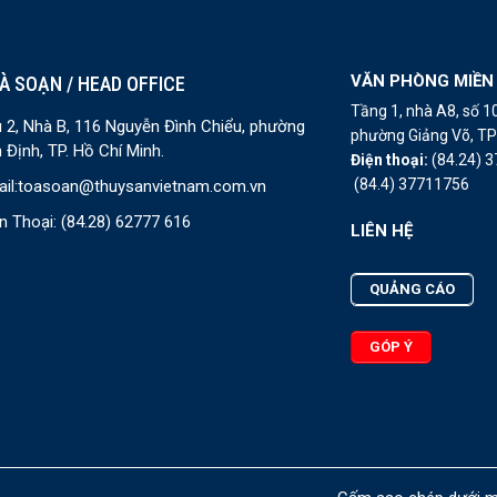
VĂN PHÒNG MIỀN
À SOẠN / HEAD OFFICE
Tầng 1, nhà A8, số 
 2, Nhà B, 116 Nguyễn Đình Chiểu, phường
phường Giảng Võ, TP 
 Định, TP. Hồ Chí Minh.
Điện thoại:
(84.24) 
(84.4) 37711756
il:
toasoan@thuysanvietnam.com.vn
n Thoại:
(84.28) 62777 616
LIÊN HỆ
QUẢNG CÁO
GÓP Ý