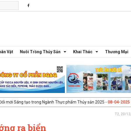
hân Vật
Nuôi Trồng Thủy Sản
Khai Thác
Thương Mại
g tạo trong Ngành Thực phẩm Thủy sản 2025 -
08-04-2025
Galway, Irel
T2, 20/12
ớng ra biển