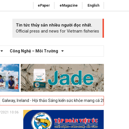
ePaper
eMagazine
English
Tin tức thủy sản nhiều người đọc nhất.
Official press and news for Vietnam fisheries
Công Nghệ – Môi Trường
and - Hội thảo Sáng kiến sức khỏe mang cá 2025 -
23-04-2025
Vigo, Tâ
/2021 10:06