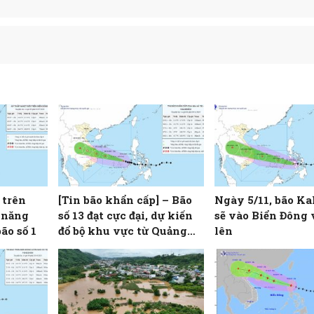
 trên
[Tin bão khẩn cấp] – Bão
Ngày 5/11, bão K
 năng
số 13 đạt cực đại, dự kiến
sẽ vào Biển Đông
ão số 1
đổ bộ khu vực từ Quảng
lên
Ngãi đến Đắk Lắk