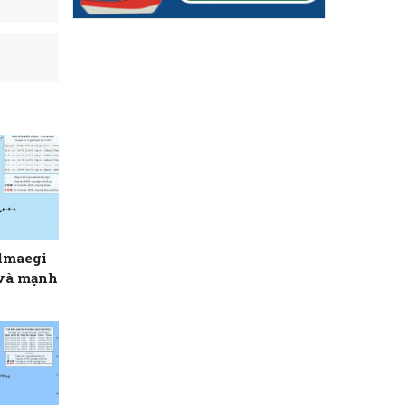
almaegi
 và mạnh