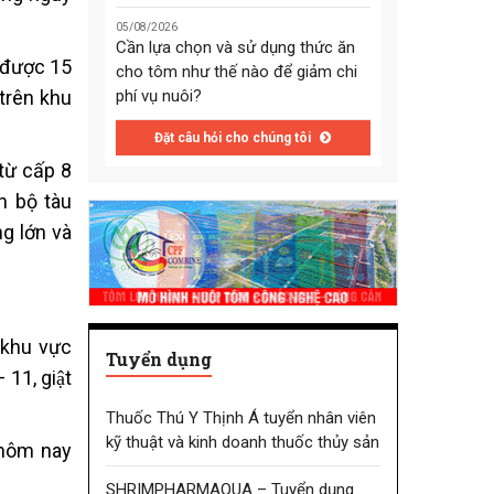
05/08/2026
Cần lựa chọn và sử dụng thức ăn
i được 15
cho tôm như thế nào để giảm chi
p trên khu
phí vụ nuôi?
Đặt câu hỏi cho chúng tôi
 từ cấp 8
àn bộ tàu
g lớn và
 khu vực
Tuyển dụng
11, giật
Thuốc Thú Y Thịnh Á tuyển nhân viên
kỹ thuật và kinh doanh thuốc thủy sản
 hôm nay
SHRIMPHARMAQUA – Tuyển dụng