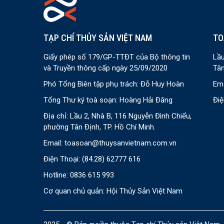
TẠP CHÍ THỦY SẢN VIỆT NAM
TO
Giấy phép số 179/GP-TTĐT của Bộ thông tin
Lầu
và Truyền thông cấp ngày 25/09/2020
Tân
Phó Tổng Biên tập phụ trách: Đỗ Huy Hoàn
Ema
Tổng Thư ký toà soạn: Hoàng Hải Đăng
Điệ
Địa chỉ: Lầu 2, Nhà B, 116 Nguyễn Đình Chiểu,
phường Tân Định, TP. Hồ Chí Minh.
Email:
toasoan@thuysanvietnam.com.vn
Điện Thoại:
(84.28) 62777 616
Hotline: 0836 615 993
Cơ quan chủ quản: Hội Thủy Sản Việt Nam