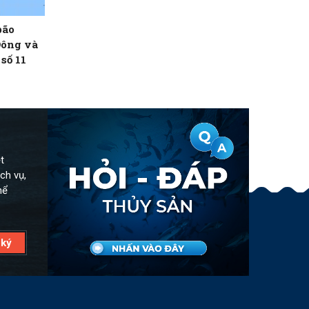
bão
Đông và
số 11
t
ch vụ,
hể