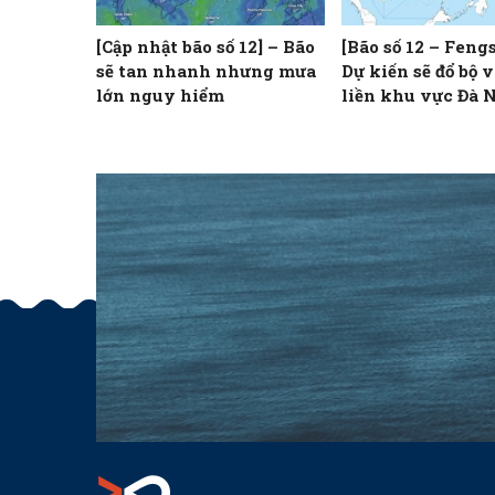
[Cập nhật bão số 12] – Bão
[Bão số 12 – Feng
sẽ tan nhanh nhưng mưa
Dự kiến sẽ đổ bộ v
lớn nguy hiểm
liền khu vực Đà 
Quảng Ngãi