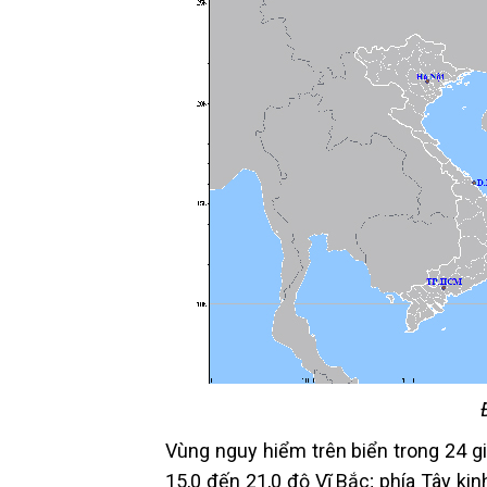
Vùng nguy hiểm trên biển trong 24 giờ 
15,0 đến 21,0 độ Vĩ Bắc; phía Tây ki