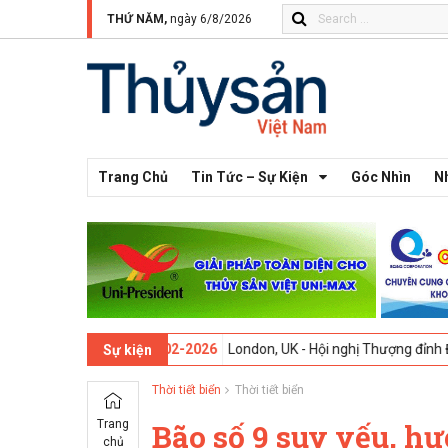
THỨ NĂM,
ngày 6/8/2026
Trang Chủ
Tin Tức – Sự Kiện
Góc Nhìn
N
 thứ 13 -
09-02-2026
London, UK - Hội nghị Thượng đỉnh Đổi mới Sán
Sự kiện
Thời tiết biển
Thời tiết biển
Trang
Bão số 9 suy yếu, hư
chủ