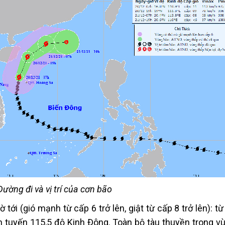
Đường đi và vị trí của cơn bão
tới (gió mạnh từ cấp 6 trở lên, giật từ cấp 8 trở lên): từ
nh tuyến 115,5 độ Kinh Đông. Toàn bộ tàu thuyền trong v