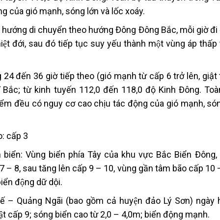
g của gió mạnh, sóng lớn và lốc xoáy.
̉i hướng di chuyển theo hướng Đông Đông Bắc, mỗi giờ đ
̣t đới, sau đó tiếp tục suy yếu thành một vùng áp thấ
 đến 36 giờ tiếp theo (gió mạnh từ cấp 6 trở lên, giật
 Vĩ Bắc; từ kinh tuyến 112,0 đến 118,0 độ Kinh Đông. To
ểm đều có nguy cơ cao chịu tác động của gió mạnh, són
o: cấp 3
ển: Vùng biển phía Tây của khu vực Bắc Biển Đông,
– 8, sau tăng lên cấp 9 – 10, vùng gần tâm bão cấp 10 – 
biển động dữ dội.
– Quảng Ngãi (bao gồm cả huyện đảo Lý Sơn) ngày
ật cấp 9; sóng biển cao từ 2,0 – 4,0m; biển động mạnh.