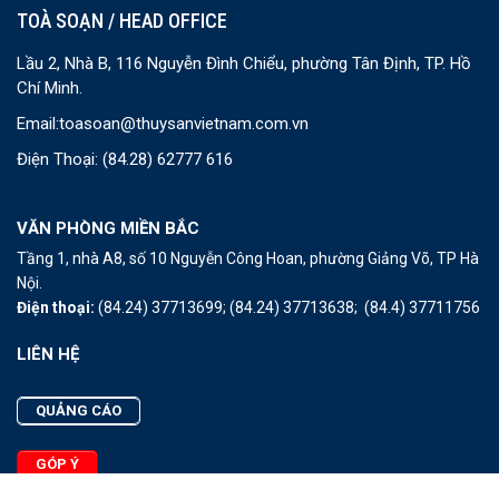
TOÀ SOẠN / HEAD OFFICE
Lầu 2, Nhà B, 116 Nguyễn Đình Chiểu, phường Tân Định, TP. Hồ
Chí Minh.
Email:
toasoan@thuysanvietnam.com.vn
Điện Thoại:
(84.28) 62777 616
VĂN PHÒNG MIỀN BẮC
Tầng 1, nhà A8, số 10 Nguyễn Công Hoan, phường Giảng Võ, TP Hà
Nội.
Điện thoại:
(84.24) 37713699;
(84.24) 37713638;
(84.4) 37711756
LIÊN HỆ
QUẢNG CÁO
GÓP Ý