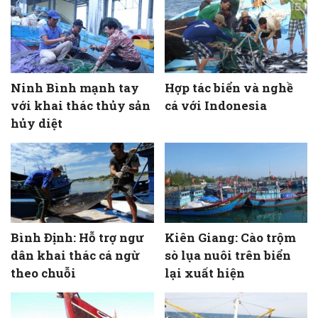
Ninh Bình mạnh tay
Hợp tác biển và nghề
với khai thác thủy sản
cá với Indonesia
hủy diệt
Bình Định: Hỗ trợ ngư
Kiên Giang: Cào trộm
dân khai thác cá ngừ
sò lụa nuôi trên biển
theo chuỗi
lại xuất hiện