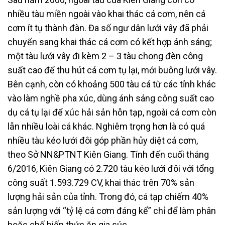
nhiều tàu miền ngoài vào khai thác cá cơm, nên cá
cơm ít tụ thành đàn. Đa số ngư dân lưới vây đã phải
chuyển sang khai thác cá cơm có kết hợp ánh sáng;
một tàu lưới vây đi kèm 2 – 3 tàu chong đèn công
suất cao để thu hút cá cơm tụ lại, mới buông lưới vây.
Bên cạnh, còn có khoảng 500 tàu cá từ các tỉnh khác
vào làm nghề pha xúc, dùng ánh sáng công suất cao
dụ cá tụ lại để xúc hải sản hỗn tạp, ngoài cá cơm còn
lẫn nhiều loài cá khác. Nghiêm trọng hơn là có quá
nhiều tàu kéo lưới đôi góp phần hủy diệt cá cơm,
theo Sở NN&PTNT Kiên Giang. Tính đến cuối tháng
6/2016, Kiên Giang có 2.720 tàu kéo lưới đôi với tổng
công suất 1.593.729 CV, khai thác trên 70% sản
lượng hải sản của tỉnh. Trong đó, cá tạp chiếm 40%
sản lượng với “tỷ lệ cá cơm đáng kể” chỉ để làm phân
hoặc chế biến thức ăn gia súc.