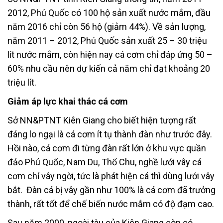
2012, Phú Quốc có 100 hộ sản xuất nước mắm, đầu
năm 2016 chỉ còn 56 hộ (giảm 44%). Về sản lượng,
năm 2011 – 2012, Phú Quốc sản xuất 25 – 30 triệu
lít nước mắm, còn hiện nay cá cơm chỉ đáp ứng 50 –
60% nhu cầu nên dự kiến cả năm chỉ đạt khoảng 20
triệu lít.
Giảm áp lực khai thác cá cơm
Sở NN&PTNT Kiên Giang cho biết hiện tượng rất
đáng lo ngại là cá cơm ít tụ thành đàn như trước đây.
Hồi nào, cá cơm đi từng đàn rất lớn ở khu vực quần
đảo Phú Quốc, Nam Du, Thổ Chu, nghề lưới vây cá
cơm chỉ vây ngời, tức là phát hiện cá thì dùng lưới vây
bắt. Đàn cá bị vây gần như 100% là cá cơm đã trưởng
thành, rất tốt để chế biến nước mắm có độ đạm cao.
Sau năm 2000, ngoài tàu của Kiên Giang còn có