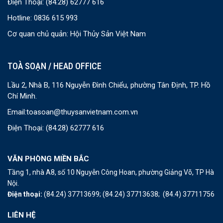
Điện Thoại:
(84.28) 62777 616
Hotline: 0836 615 993
Cơ quan chủ quản: Hội Thủy Sản Việt Nam
TOÀ SOẠN / HEAD OFFICE
Lầu 2, Nhà B, 116 Nguyễn Đình Chiểu, phường Tân Định, TP. Hồ
Chí Minh.
Email:
toasoan@thuysanvietnam.com.vn
Điện Thoại:
(84.28) 62777 616
VĂN PHÒNG MIỀN BẮC
Tầng 1, nhà A8, số 10 Nguyễn Công Hoan, phường Giảng Võ, TP Hà
Nội.
Điện thoại:
(84.24) 37713699;
(84.24) 37713638;
(84.4) 37711756
LIÊN HỆ