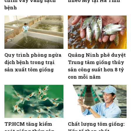
chim vây vàng sạch
nheo Mỹ tại Hà Tĩnh
bệnh
Quy trình phòng ngừa
Quảng Ninh phê duyệt
dịch bệnh trong trại
Trung tâm giống thủy
sản xuất tôm giống
sản công suất hơn 8 tỷ
con mỗi năm
TP.HCM tăng kiểm
Chất lượng tôm giống: