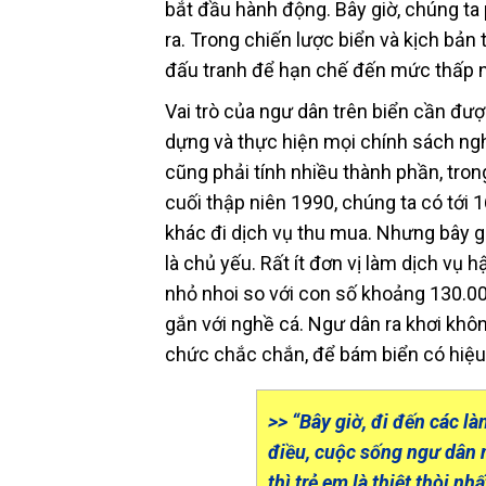
bắt đầu hành động. Bây giờ, chúng ta 
ra. Trong chiến lược biển và kịch bản 
đấu tranh để hạn chế đến mức thấp nh
Vai trò của ngư dân trên biển cần đư
dựng và thực hiện mọi chính sách nghề
cũng phải tính nhiều thành phần, tron
cuối thập niên 1990, chúng ta có tới 
khác đi dịch vụ thu mua. Nhưng bây gi
là chủ yếu. Rất ít đơn vị làm dịch vụ
nhỏ nhoi so với con số khoảng 130.00
gắn với nghề cá. Ngư dân ra khơi khôn
chức chắc chắn, để bám biển có hiệu 
>>
“Bây giờ, đi đến các là
điều, cuộc sống ngư dân 
thì trẻ em là thiệt thòi n