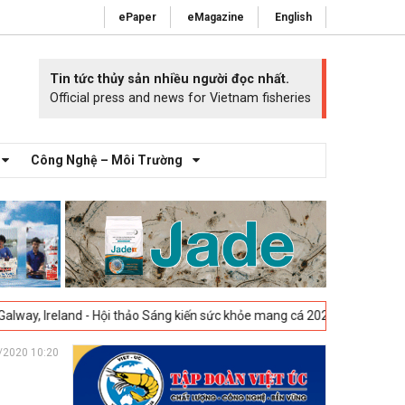
ePaper
eMagazine
English
Tin tức thủy sản nhiều người đọc nhất.
Official press and news for Vietnam fisheries
Công Nghệ – Môi Trường
nd - Hội thảo Sáng kiến sức khỏe mang cá 2025 -
23-04-2025
Vigo, Tây
/2020 10:20