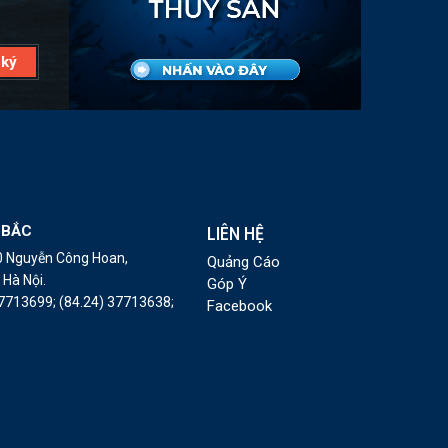
 BẮC
LIÊN HỆ
10 Nguyễn Công Hoan,
Quảng Cáo
Hà Nội.
Góp Ý
37713699;
(84.24) 37713638;
Facebook