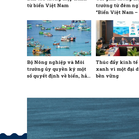
từ biển Việt Nam
trường từ đêm ng
“Biển Việt Nam 
trình không gian
Bộ Nông nghiệp và Môi
Thúc đẩy kinh tế
trường ủy quyền ký một
xanh vì một đại 
số quyết định về biển, hải
bền vững
đảo