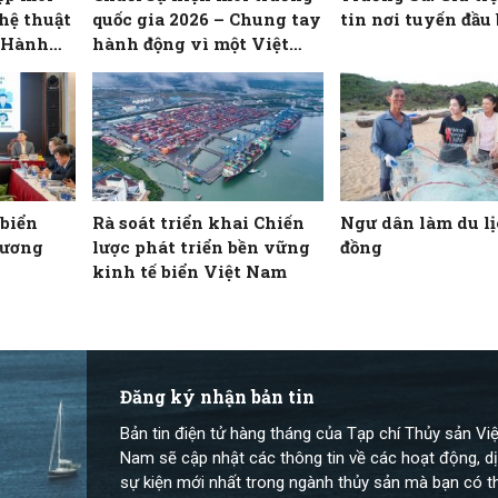
hệ thuật
quốc gia 2026 – Chung tay
tin nơi tuyến đầu 
– Hành
hành động vì một Việt
 xanh”
Nam xanh
 biển
Rà soát triển khai Chiến
Ngư dân làm du l
dương
lược phát triển bền vững
đồng
kinh tế biển Việt Nam
Đăng ký nhận bản tin
Bản tin điện tử hàng tháng của Tạp chí Thủy sản Việ
Nam sẽ cập nhật các thông tin về các hoạt động, dị
sự kiện mới nhất trong ngành thủy sản mà bạn có t