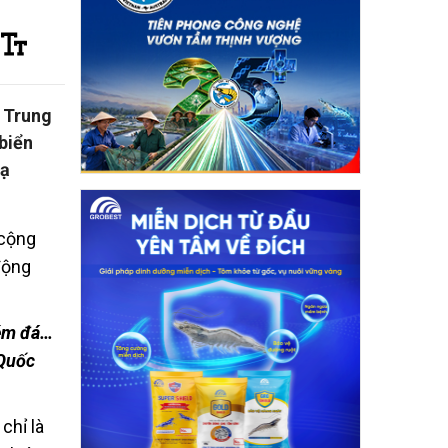
h Trung
biển
Tạ
 cộng
động
ném đá…
 Quốc
chỉ là