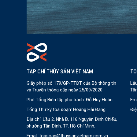
TẠP CHÍ THỦY SẢN VIỆT NAM
TO
Giấy phép số 179/GP-TTĐT của Bộ thông tin
Lầu
và Truyền thông cấp ngày 25/09/2020
Tân
Phó Tổng Biên tập phụ trách: Đỗ Huy Hoàn
Ema
Tổng Thư ký toà soạn: Hoàng Hải Đăng
Điệ
Địa chỉ: Lầu 2, Nhà B, 116 Nguyễn Đình Chiểu,
phường Tân Định, TP. Hồ Chí Minh.
Email:
toasoan@thuysanvietnam.com.vn