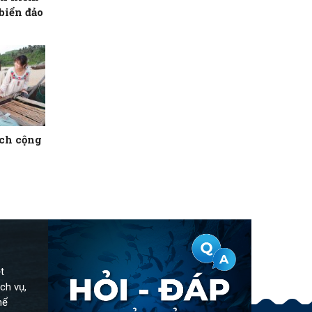
biển đảo
ịch cộng
t
ch vụ,
hể