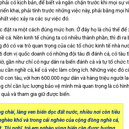
phải có kịch bản, để biết và ngăn chặn trước khi mọi sự v
triển khai, phải tính trước những việc này, phải bằng mọi 
ất việc xảy ra các sự việc đó.
ợc đặt ra một cách đúng mức hơn. Ở đây họ là chủ thể để 
 cá. Nền kinh tế chúng ta có nhiều thành phần, thì đi ra 
g đó có vai trò quan trọng của các tổ chức kinh tế nhà nư
16 đơn vị quốc doanh có những đội tàu đi đánh cá, có tàu 
ờ, gần như chỉ có ngư dân ra biển đánh cá và tự tổ chức t
 hậu cần nghề cá, kể cả việc làm công ích. Những việc đó c
0 con tàu, với hơn 600.000 ngư dân và hàng triệu người l
g chỉ cần lực lượng bảo vệ mình mà quan trọng là có hình
quả và tham gia giữ được biển.
ng chài, làng ven biển dọc đất nước, nhiều nơi còn tiêu
nghèo khổ và trong cái nghèo của cộng đồng nghề cá,
hất. Tôi nghĩ, trẻ em nghèo vùng biển cần được hưởng