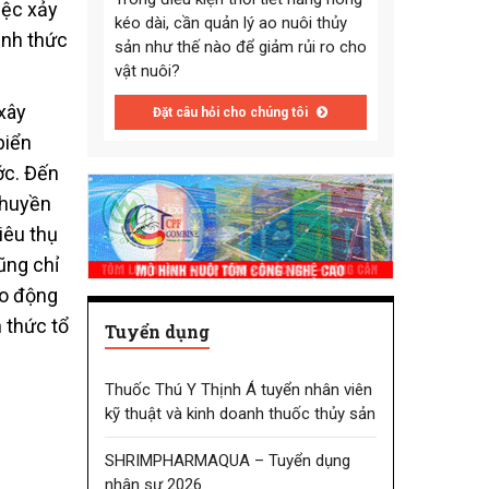
iệc xảy
kéo dài, cần quản lý ao nuôi thủy
hình thức
sản như thế nào để giảm rủi ro cho
vật nuôi?
xây
Đặt câu hỏi cho chúng tôi
biển
ớc. Đến
thuyền
iêu thụ
ũng chỉ
ao động
 thức tổ
Tuyển dụng
Thuốc Thú Y Thịnh Á tuyển nhân viên
kỹ thuật và kinh doanh thuốc thủy sản
SHRIMPHARMAQUA – Tuyển dụng
nhân sự 2026