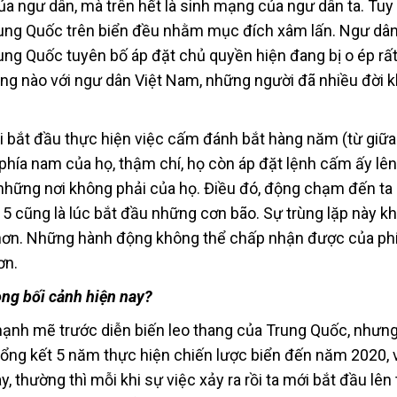
ủa ngư dân, mà trên hết là sinh mạng của ngư dân ta. Tuy 
rung Quốc trên biển đều nhằm mục đích xâm lấn. Ngư dân
ng Quốc tuyên bố áp đặt chủ quyền hiện đang bị o ép rất
ng nào với ngư dân Việt Nam, những người đã nhiều đời k
ại bắt đầu thực hiện việc cấm đánh bắt hàng năm (từ giữa
phía nam của họ, thậm chí, họ còn áp đặt lệnh cấm ấy lên
hững nơi không phải của họ. Điều đó, động chạm đến ta r
g 5 cũng là lúc bắt đầu những cơn bão. Sự trùng lặp này k
 hơn. Những hành động không thể chấp nhận được của ph
ơn.
ong bối cảnh hiện nay?
mạnh mẽ trước diễn biến leo thang của Trung Quốc, nhưng
 tổng kết 5 năm thực hiện chiến lược biển đến năm 2020, 
 thường thì mỗi khi sự việc xảy ra rồi ta mới bắt đầu lên 