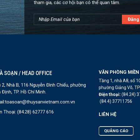
tham gia, các cơ hội bạn có thể quan tâm.
VĂN PHÒNG MIỀN
À SOẠN / HEAD OFFICE
Tầng 1, nhà A8, số 
 2, Nhà B, 116 Nguyễn Đình Chiểu, phường
phường Giảng Võ, TP 
 Định, TP. Hồ Chí Minh.
Điện thoại:
(84.24) 
(84.4) 37711756
il:
toasoan@thuysanvietnam.com.vn
n Thoại:
(84.28) 62777 616
LIÊN HỆ
QUẢNG CÁO