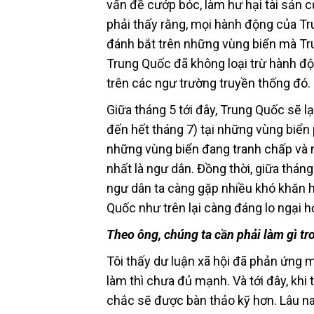
vấn đề cướp bóc, làm hư hại tài sản c
phải thấy rằng, mọi hành động của T
đánh bắt trên những vùng biển mà Tru
Trung Quốc đã không loại trừ hành độ
trên các ngư trường truyền thống đó.
Giữa tháng 5 tới đây, Trung Quốc sẽ l
đến hết tháng 7) tại những vùng biển 
những vùng biển đang tranh chấp và n
nhất là ngư dân. Đồng thời, giữa thán
ngư dân ta càng gặp nhiều khó khăn
Quốc như trên lại càng đáng lo ngại h
Theo ông, chúng ta cần phải làm gì tr
Tôi thấy dư luận xã hội đã phản ứng 
làm thì chưa đủ mạnh. Và tới đây, khi
chắc sẽ được bàn thảo kỹ hơn. Lâu nay,