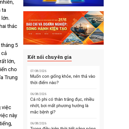
nhiên,
 ta
 lớn.
hai thác
 tháng 5
 cả
Kết nối chuyên gia
ất lớn,
hiến cho
07/08/2026
Muốn con giống khỏe, nên thả vào
ía Trung
thời điểm nào?
06/08/2026
Cá rô phi có thân trắng đục, nhiều
nhớt, bơi mất phương hướng là
 việc
mắc bệnh gì?
việc này
tiếng,
06/08/2026
Trong điều kiện thời tiết nắng nóng