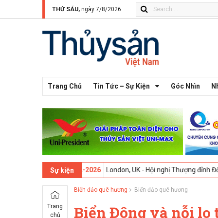
THỨ SÁU,
ngày 7/8/2026
Trang Chủ
Tin Tức – Sự Kiện
Góc Nhìn
N
thứ 13 -
09-02-2026
London, UK - Hội nghị Thượng đỉnh Đổi mới Sáng 
Sự kiện
Biển đảo quê hương
Biển đảo quê hương
Trang
Biển Đông và nỗi lo
chủ