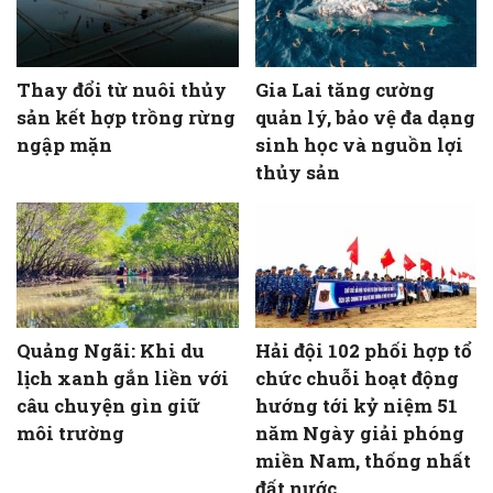
Thay đổi từ nuôi thủy
Gia Lai tăng cường
sản kết hợp trồng rừng
quản lý, bảo vệ đa dạng
ngập mặn
sinh học và nguồn lợi
thủy sản
Quảng Ngãi: Khi du
Hải đội 102 phối hợp tổ
lịch xanh gắn liền với
chức chuỗi hoạt động
câu chuyện gìn giữ
hướng tới kỷ niệm 51
môi trường
năm Ngày giải phóng
miền Nam, thống nhất
đất nước