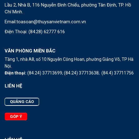
Lầu 2, Nhà B, 116 Nguyễn Đình Chiểu, phường Tân Định, TP. Hồ
Chí Minh.
Email:
toasoan@thuysanvietnam.com.vn
Điện Thoại:
(84.28) 62777 616
VĂN PHÒNG MIỀN BẮC
Tầng 1, nhà A8, số 10 Nguyễn Công Hoan, phường Giảng Võ, TP Hà
Nội.
Điện thoại:
(84.24) 37713699;
(84.24) 37713638;
(84.4) 37711756
LIÊN HỆ
QUẢNG CÁO
GÓP Ý