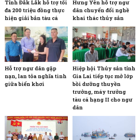
Tỉnh Đắk Lắk hỗ trợ tối
Hưng Yên hỗ trợ ngư
đa 200 triệu đồng thực
dân chuyển đổi nghề
hiện giải bản tàu cá
khai thác thủy sản
Hỗ trợ ngư dân gặp
Hiệp hội Thủy sản tỉnh
nạn, lan tỏa nghĩa tình
Gia Lai tiếp tục mở lớp
giữa biển khơi
bồi dưỡng thuyền
trưởng, máy trưởng
tàu cá hạng II cho ngư
dân