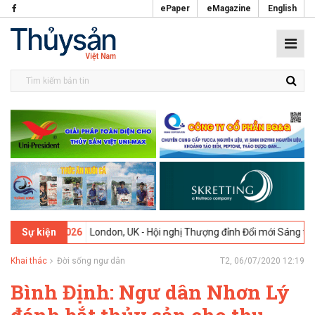
ePaper
eMagazine
English
09-02-2026
London, UK - Hội nghị Thượng đỉnh Đổi mới Sáng tạo tro
Sự kiện
Khai thác
Đời sống ngư dân
T2, 06/07/2020 12:19
Bình Định: Ngư dân Nhơn Lý