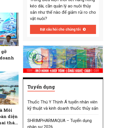
kéo dài, cần quản lý ao nuôi thủy
sản như thế nào để giảm rủi ro cho
vật nuôi?
Đặt câu hỏi cho chúng tôi
 gỡ
 doanh
Tuyển dụng
Thuốc Thú Y Thịnh Á tuyển nhân viên
kỹ thuật và kinh doanh thuốc thủy sản
à Môi
oàn diện
SHRIMPHARMAQUA – Tuyển dụng
hai thác
nhân sự 2026