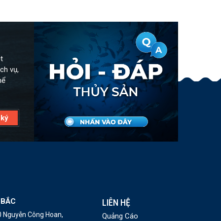
t
ch vụ,
hể
 BẮC
LIÊN HỆ
10 Nguyễn Công Hoan,
Quảng Cáo