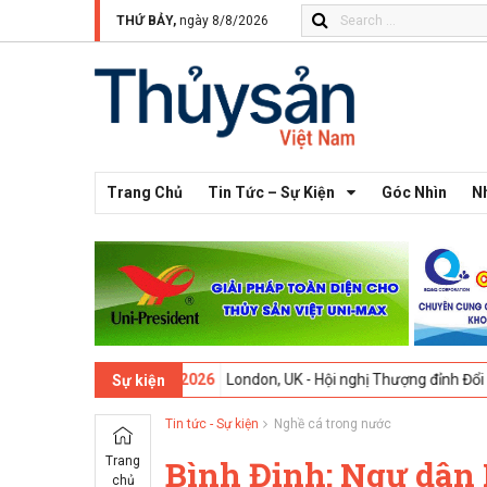
THỨ BẢY,
ngày 8/8/2026
Trang Chủ
Tin Tức – Sự Kiện
Góc Nhìn
N
thứ 13 -
09-02-2026
London, UK - Hội nghị Thượng đỉnh Đổi mới Sáng
Sự kiện
Tin tức - Sự kiện
Nghề cá trong nước
Trang
Bình Định: Ngư dân
chủ