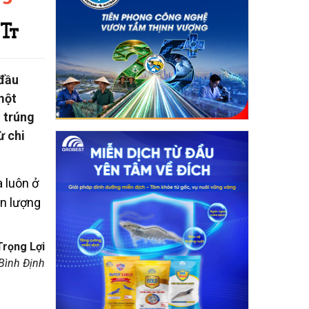
 đầu
một
o trúng
ừ chi
 luôn ở
ản lượng
Trọng Lợi
Bình Định