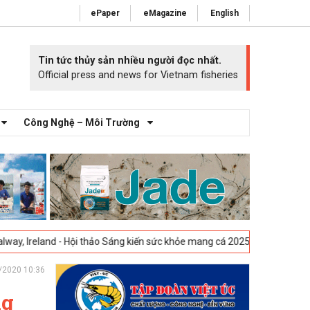
ePaper
eMagazine
English
Tin tức thủy sản nhiều người đọc nhất.
Official press and news for Vietnam fisheries
Công Nghệ – Môi Trường
nd - Hội thảo Sáng kiến sức khỏe mang cá 2025 -
23-04-2025
Vigo, Tây
/2020 10:36
ng