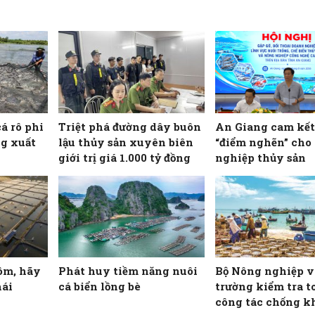
cá rô phi
Triệt phá đường dây buôn
An Giang cam kết
g xuất
lậu thủy sản xuyên biên
“điểm nghẽn” cho
giới trị giá 1.000 tỷ đồng
nghiệp thủy sản
ôm, hãy
Phát huy tiềm năng nuôi
Bộ Nông nghiệp v
hái
cá biển lồng bè
trường kiểm tra t
công tác chống k