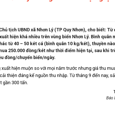
hủ tịch UBND xã Nhơn Lý (TP Quy Nhơn), cho biết: Từ
xuất hiện khá nhiều trên vùng biển Nhơn Lý. Bình quân 
hác từ 40 – 50 két cá (bình quân 10 kg/két), thuyền nà
 mua 250.000 đồng/két như thời điểm hiện tại, sau khi tr
riệu đồng/chuyến biển/ngày.
 xuất hiện muộn so với mọi năm trước nhưng giá thu mua
ải thiện đáng kể nguồn thu nhập. Từ tháng 9 đến nay, s
t gần 300 tấn.
Báo 