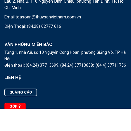
Lầu 2, Nhà B, 116 Nguyễn Đình Chiểu, phường Tân Định, TP. Hồ
Chí Minh.
Email:
toasoan@thuysanvietnam.com.vn
Điện Thoại:
(84.28) 62777 616
VĂN PHÒNG MIỀN BẮC
Tầng 1, nhà A8, số 10 Nguyễn Công Hoan, phường Giảng Võ, TP Hà
Nội.
Điện thoại:
(84.24) 37713699;
(84.24) 37713638;
(84.4) 37711756
LIÊN HỆ
QUẢNG CÁO
GÓP Ý
LIÊN HỆ