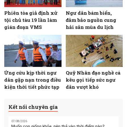
Phiên tòa giả định xử
Ngư dân bám biển,
tội chủ tàu 19 lần làm
đảm bảo nguồn cung
gián đoạn VMS
hải sản mùa du lịch
Ứng cứu kịp thời ngư
Quỹ Nhân đạo nghề cá
dân gặp nạn trong điều
kêu gọi tiếp sức ngư
kiện thời tiết phức tạp
dân vượt khó
Kết nối chuyên gia
07/08/2026
Muốn con giống khỏe, nên thả vào thời điểm nào?