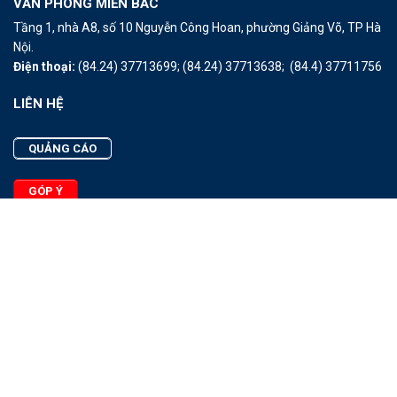
VĂN PHÒNG MIỀN BẮC
Tầng 1, nhà A8, số 10 Nguyễn Công Hoan, phường Giảng Võ, TP Hà
Nội.
Điện thoại:
(84.24) 37713699;
(84.24) 37713638;
(84.4) 37711756
LIÊN HỆ
QUẢNG CÁO
GÓP Ý
LIÊN HỆ
Quảng Cáo
Góp Ý
Facebook
2025 - © Bản quyền thuộc Tạp chí Thủy sản Việt Nam