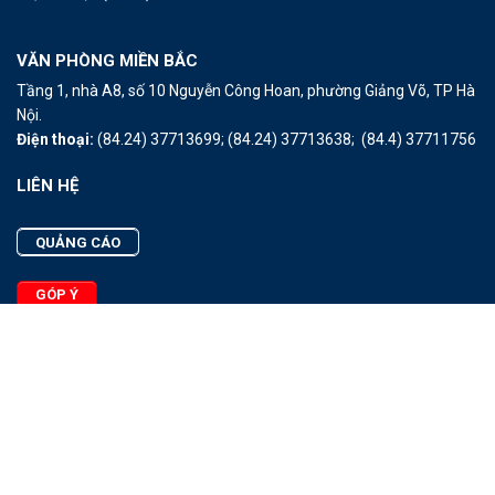
VĂN PHÒNG MIỀN BẮC
Tầng 1, nhà A8, số 10 Nguyễn Công Hoan, phường Giảng Võ, TP Hà
Nội.
Điện thoại:
(84.24) 37713699;
(84.24) 37713638;
(84.4) 37711756
LIÊN HỆ
QUẢNG CÁO
GÓP Ý
LIÊN HỆ
Quảng Cáo
Góp Ý
Facebook