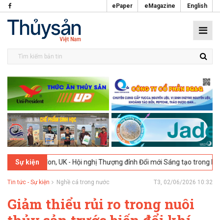
ePaper
eMagazine
English
don, UK - Hội nghị Thượng đỉnh Đổi mới Sáng tạo trong Ngành Thực ph
Sự kiện
Tin tức - Sự kiện
Nghề cá trong nước
T3, 02/06/2026 10:32
Giảm thiểu rủi ro trong nuôi