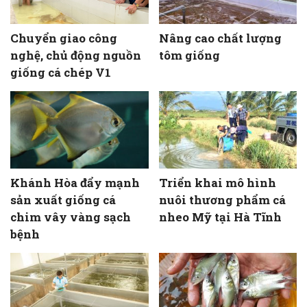
Chuyển giao công
Nâng cao chất lượng
nghệ, chủ động nguồn
tôm giống
giống cá chép V1
Khánh Hòa đẩy mạnh
Triển khai mô hình
sản xuất giống cá
nuôi thương phẩm cá
chim vây vàng sạch
nheo Mỹ tại Hà Tĩnh
bệnh