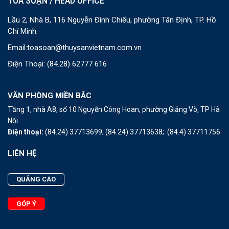
TOÀ SOẠN / HEAD OFFICE
Lầu 2, Nhà B, 116 Nguyễn Đình Chiểu, phường Tân Định, TP. Hồ
Chí Minh.
Email:
toasoan@thuysanvietnam.com.vn
Điện Thoại:
(84.28) 62777 616
VĂN PHÒNG MIỀN BẮC
Tầng 1, nhà A8, số 10 Nguyễn Công Hoan, phường Giảng Võ, TP Hà
Nội.
Điện thoại:
(84.24) 37713699;
(84.24) 37713638;
(84.4) 37711756
LIÊN HỆ
QUẢNG CÁO
GÓP Ý