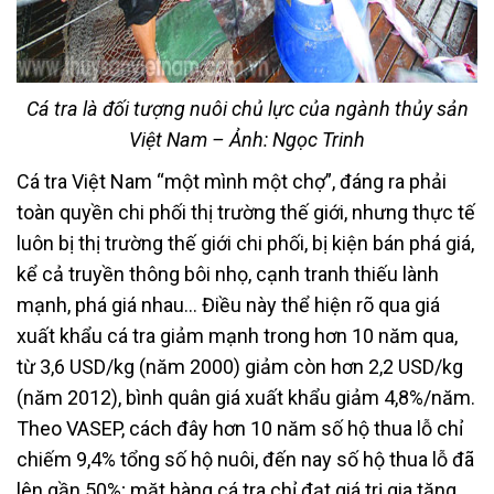
Cá tra là đối tượng nuôi chủ lực của ngành thủy sản
Việt Nam – Ảnh: Ngọc Trinh
Cá tra Việt Nam “một mình một chợ”, đáng ra phải
toàn quyền chi phối thị trường thế giới, nhưng thực tế
luôn bị thị trường thế giới chi phối, bị kiện bán phá giá,
kể cả truyền thông bôi nhọ, cạnh tranh thiếu lành
mạnh, phá giá nhau… Điều này thể hiện rõ qua giá
xuất khẩu cá tra giảm mạnh trong hơn 10 năm qua,
từ 3,6 USD/kg (năm 2000) giảm còn hơn 2,2 USD/kg
(năm 2012), bình quân giá xuất khẩu giảm 4,8%/năm.
Theo VASEP, cách đây hơn 10 năm số hộ thua lỗ chỉ
chiếm 9,4% tổng số hộ nuôi, đến nay số hộ thua lỗ đã
lên gần 50%; mặt hàng cá tra chỉ đạt giá trị gia tăng