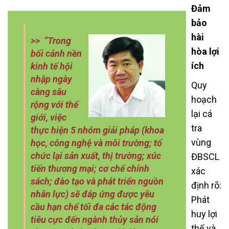
Đảm
bảo
hài
>> “Trong
hòa lợi
bối cảnh nền
ích
kinh tế hội
nhập ngày
Quy
càng sâu
hoạch
rộng với thế
lại cá
giới, việc
tra
thực hiện 5 nhóm giải pháp (khoa
vùng
học, công nghệ và môi trường; tổ
chức lại sản xuất, thị trường; xúc
ĐBSCL
tiến thương mại; cơ chế chính
xác
sách; đào tạo và phát triển nguồn
định rõ:
nhân lực) sẽ đáp ứng được yêu
Phát
cầu hạn chế tối đa các tác động
huy lợi
tiêu cực đến ngành thủy sản nói
thế và