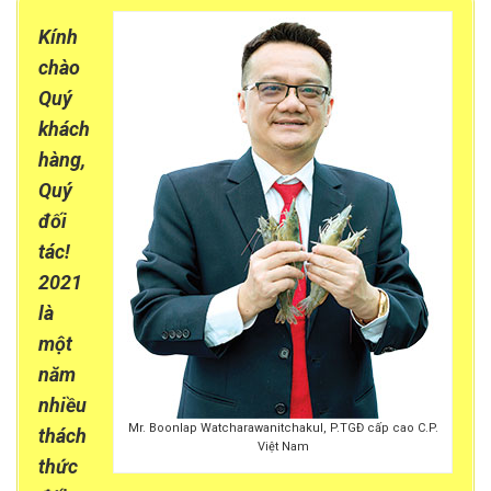
Kính
chào
Quý
khách
hàng,
Quý
đối
tác!
2021
là
một
năm
nhiều
Mr. Boonlap Watcharawanitchakul, P.TGĐ cấp cao C.P.
thách
Việt Nam
thức