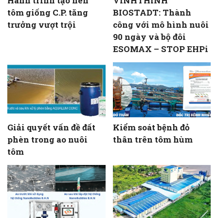
Hành trình tạo nên
VINHTHINH
tôm giống C.P. tăng
BIOSTADT: Thành
trưởng vượt trội
công với mô hình nuôi
90 ngày và bộ đôi
ESOMAX – STOP EHPi
Giải quyết vấn đề đất
Kiểm soát bệnh đỏ
phèn trong ao nuôi
thân trên tôm hùm
tôm