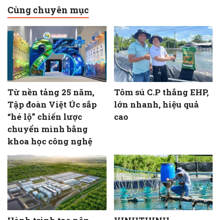
Cùng chuyên mục
Từ nền tảng 25 năm,
Tôm sú C.P thắng EHP,
Tập đoàn Việt Úc sắp
lớn nhanh, hiệu quả
“hé lộ” chiến lược
cao
chuyển mình bằng
khoa học công nghệ