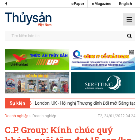
ePaper
eMagazine
English
2026
London, UK - Hội nghị Thượng đỉnh Đổi mới Sáng tạo trong Ngàn
Sự kiện
Doanh nghiệp
Doanh nghiệp
T2, 24/01/2022 04:24
C.P. Group: Kính chúc quý