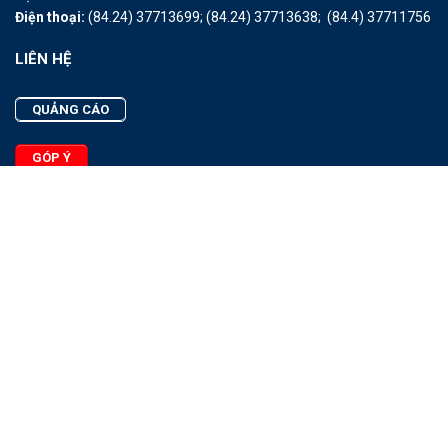
Điện thoại:
(84.24) 37713699;
(84.24) 37713638;
(84.4) 37711756
LIÊN HỆ
QUẢNG CÁO
GÓP Ý
LIÊN HỆ
Quảng Cáo
Góp Ý
Facebook
2025 - © Bản quyền thuộc Tạp chí Thủy sản Việt Nam
Cấm sao chép dưới mọi hình thức nếu không có sự chấp thuận
bằng văn bản