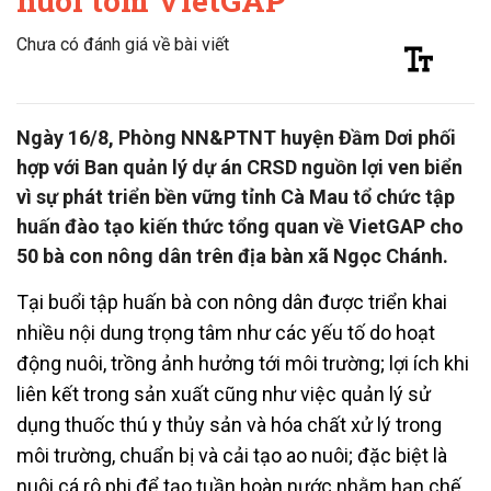
nuôi tôm VietGAP
Chưa có đánh giá về bài viết
Ngày 16/8, Phòng NN&PTNT huyện Đầm Dơi phối
hợp với Ban quản lý dự án CRSD nguồn lợi ven biển
vì sự phát triển bền vững tỉnh Cà Mau tổ chức tập
huấn đào tạo kiến thức tổng quan về VietGAP cho
50 bà con nông dân trên địa bàn xã Ngọc Chánh.
Tại buổi tập huấn bà con nông dân được triển khai
nhiều nội dung trọng tâm như các yếu tố do hoạt
động nuôi, trồng ảnh hưởng tới môi trường; lợi ích khi
liên kết trong sản xuất cũng như việc quản lý sử
dụng thuốc thú y thủy sản và hóa chất xử lý trong
môi trường, chuẩn bị và cải tạo ao nuôi; đặc biệt là
nuôi cá rô phi để tạo tuần hoàn nước nhằm hạn chế