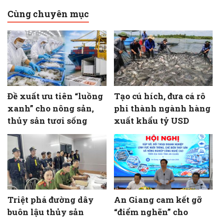
Cùng chuyên mục
Đề xuất ưu tiên “luồng
Tạo cú hích, đưa cá rô
xanh” cho nông sản,
phi thành ngành hàng
thủy sản tươi sống
xuất khẩu tỷ USD
Triệt phá đường dây
An Giang cam kết gỡ
buôn lậu thủy sản
“điểm nghẽn” cho