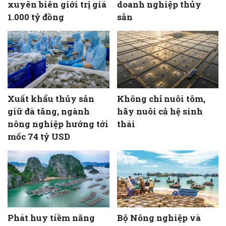
xuyên biên giới trị giá
doanh nghiệp thủy
1.000 tỷ đồng
sản
Xuất khẩu thủy sản
Không chỉ nuôi tôm,
giữ đà tăng, ngành
hãy nuôi cả hệ sinh
nông nghiệp hướng tới
thái
mốc 74 tỷ USD
Phát huy tiềm năng
Bộ Nông nghiệp và