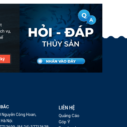
t
ch vụ,
hể
 BẮC
LIÊN HỆ
10 Nguyễn Công Hoan,
Quảng Cáo
Hà Nội.
Góp Ý