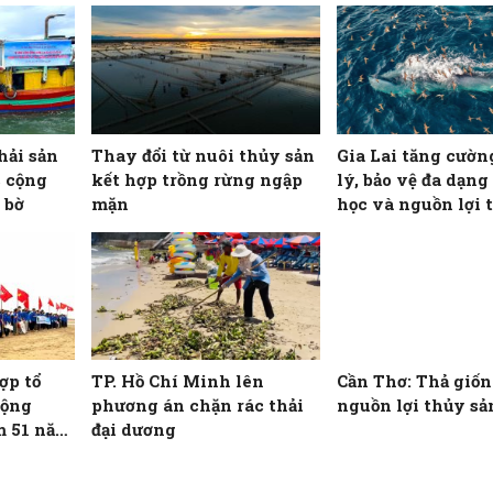
hải sản
Thay đổi từ nuôi thủy sản
Gia Lai tăng cườn
c cộng
kết hợp trồng rừng ngập
lý, bảo vệ đa dạng
 bờ
mặn
học và nguồn lợi 
ợp tổ
TP. Hồ Chí Minh lên
Cần Thơ: Thả giống
động
phương án chặn rác thải
nguồn lợi thủy sả
m 51 năm
đại dương
 miền
đất nước