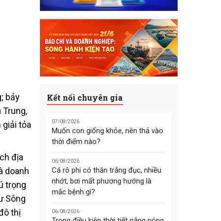
; bảy
Kết nối chuyên gia
 Trung,
07/08/2026
giải tỏa
Muốn con giống khỏe, nên thả vào
thời điểm nào?
ch địa
06/08/2026
hà doanh
Cá rô phi có thân trắng đục, nhiều
nhớt, bơi mất phương hướng là
ú trọng
mắc bệnh gì?
hư Sông
đô thị
06/08/2026
Trong điều kiện thời tiết nắng nóng