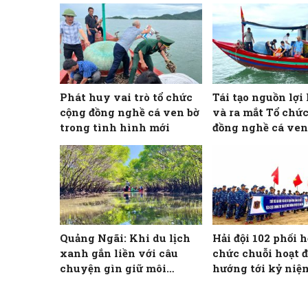
Phát huy vai trò tổ chức
Tái tạo nguồn lợi 
cộng đồng nghề cá ven bờ
và ra mắt Tổ chứ
trong tình hình mới
đồng nghề cá ven
Quảng Ngãi: Khi du lịch
Hải đội 102 phối h
xanh gắn liền với câu
chức chuỗi hoạt 
chuyện gìn giữ môi
hướng tới kỷ niệ
trường
Ngày giải phóng
Nam, thống nhất 