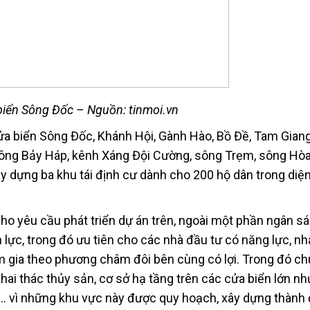
biển Sông Đốc – Nguồn: tinmoi.vn
cửa biển Sông Đốc, Khánh Hội, Gành Hào, Bồ Đề, Tam Giang
 sông Bảy Háp, kênh Xáng Đội Cường, sông Trẹm, sông Hòa
 dựng ba khu tái định cư dành cho 200 hộ dân trong diện 
o yêu cầu phát triển dự án trên, ngoài một phần ngân sá
 lực, trong đó ưu tiên cho các nhà đầu tư có năng lực, n
 gia theo phương châm đôi bên cùng có lợi. Trong đó ch
hai thác thủy sản, cơ sở hạ tầng trên các cửa biển lớn n
 vì những khu vực này được quy hoạch, xây dựng thành 