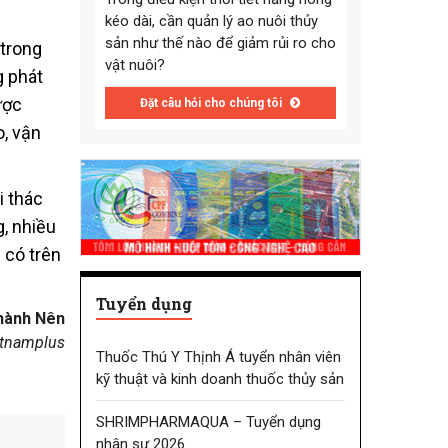
kéo dài, cần quản lý ao nuôi thủy
sản như thế nào để giảm rủi ro cho
 trong
vật nuôi?
g phát
ược
Đặt câu hỏi cho chúng tôi
o, vận
i thác
g, nhiều
 có trên
Tuyển dụng
hành Nên
etnamplus
Thuốc Thú Y Thịnh Á tuyển nhân viên
kỹ thuật và kinh doanh thuốc thủy sản
SHRIMPHARMAQUA – Tuyển dụng
nhân sự 2026