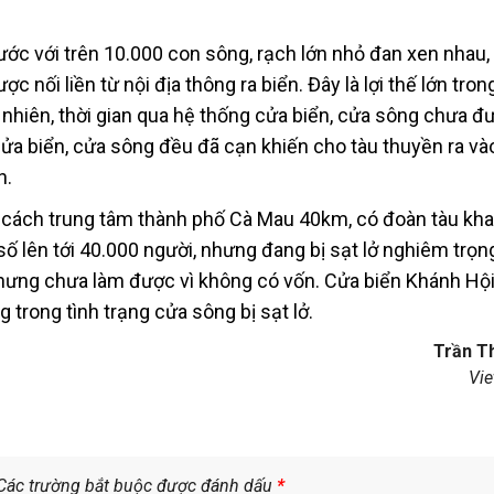
ớc với trên 10.000 con sông, rạch lớn nhỏ đan xen nhau,
c nối liền từ nội địa thông ra biển. Đây là lợi thế lớn tron
y nhiên, thời gian qua hệ thống cửa biển, cửa sông chưa đ
a biển, cửa sông đều đã cạn khiến cho tàu thuyền ra và
n.
 cách trung tâm thành phố Cà Mau 40km, có đoàn tàu kha
số lên tới 40.000 người, nhưng đang bị sạt lở nghiêm trọn
nhưng chưa làm được vì không có vốn. Cửa biển Khánh Hội
 trong tình trạng cửa sông bị sạt lở.
Trần T
Vi
Các trường bắt buộc được đánh dấu
*