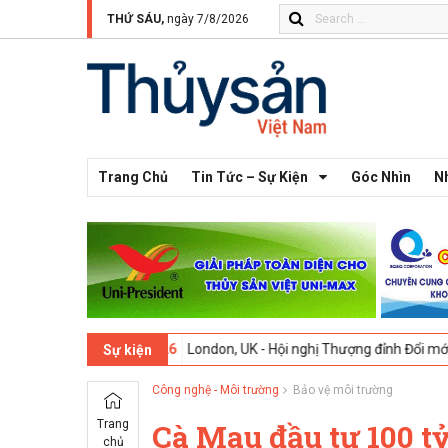
THỨ SÁU,
ngày 7/8/2026
Trang Chủ
Tin Tức – Sự Kiện
Góc Nhìn
N
13 -
09-02-2026
London, UK - Hội nghị Thượng đỉnh Đổi mới Sáng tạo
Sự kiện
Công nghệ - Môi trường
Bảo vệ môi trường
Trang
Cà Mau đầu tư 100 t
chủ