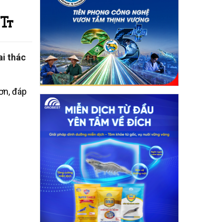
ai thác
ơn, đáp