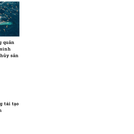
g quản
 sinh
thủy sản
 tái tạo
n