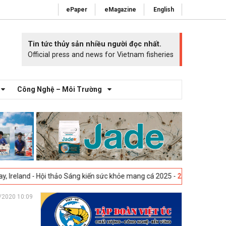
ePaper
eMagazine
English
Tin tức thủy sản nhiều người đọc nhất.
Official press and news for Vietnam fisheries
Công Nghệ – Môi Trường
 Hội thảo Sáng kiến sức khỏe mang cá 2025 -
23-04-2025
Vigo, Tây Ban
/2020 10:09