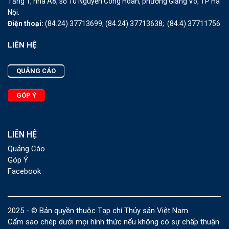
Tầng 1, nhà A8, số 10 Nguyễn Công Hoan, phường Giảng Võ, TP Hà
Nội.
Điện thoại:
(84.24) 37713699;
(84.24) 37713638;
(84.4) 37711756
LIÊN HỆ
QUẢNG CÁO
GÓP Ý
LIÊN HỆ
Quảng Cáo
Góp Ý
Facebook
2025 - © Bản quyền thuộc Tạp chí Thủy sản Việt Nam
Cấm sao chép dưới mọi hình thức nếu không có sự chấp thuận