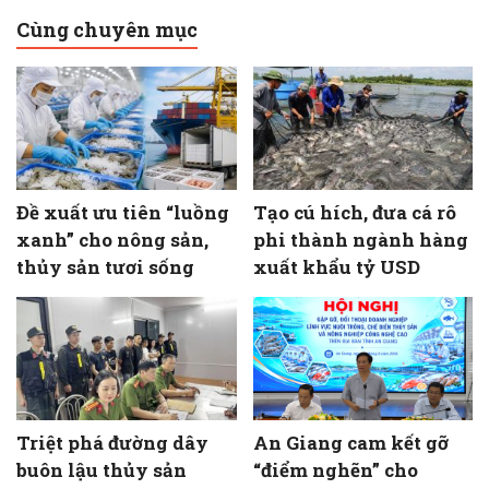
Cùng chuyên mục
Đề xuất ưu tiên “luồng
Tạo cú hích, đưa cá rô
xanh” cho nông sản,
phi thành ngành hàng
thủy sản tươi sống
xuất khẩu tỷ USD
Triệt phá đường dây
An Giang cam kết gỡ
buôn lậu thủy sản
“điểm nghẽn” cho