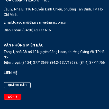
Lầu 2, Nhà B, 116 Nguyễn Đình Chiểu, phường Tân Định, TP. Hồ
Chí Minh.
Email:
toasoan@thuysanvietnam.com.vn
Điện Thoại:
(84.28) 62777 616
VĂN PHÒNG MIỀN BẮC
Tầng 1, nhà A8, số 10 Nguyễn Công Hoan, phường Giảng Võ, TP Hà
Nội.
Điện thoại:
(84.24) 37713699;
(84.24) 37713638;
(84.4) 37711756
LIÊN HỆ
QUẢNG CÁO
GÓP Ý