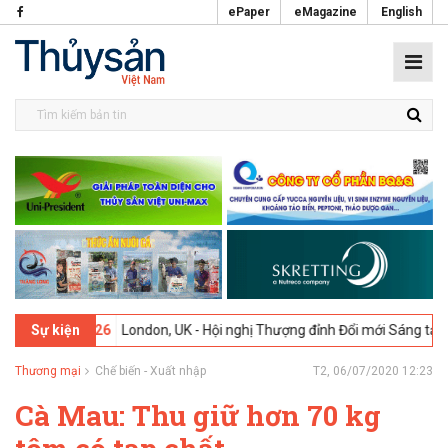
ePaper
eMagazine
English
02-2026
London, UK - Hội nghị Thượng đỉnh Đổi mới Sáng tạo trong N
Sự kiện
Thương mại
Chế biến - Xuất nhập
T2, 06/07/2020 12:23
Cà Mau: Thu giữ hơn 70 kg