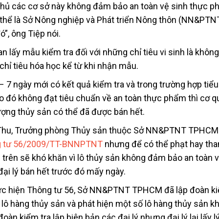
, chủ các cơ sở này không đảm bảo an toàn vệ sinh thực p
 thể là Sở Nông nghiệp và Phát triển Nông thôn (NN&PTNT
”, ông Tiệp nói.
n lấy mẫu kiểm tra đối với những chỉ tiêu vi sinh là khôn
chỉ tiêu hóa học kể từ khi nhận mẫu.
 – 7 ngày mới có kết quả kiểm tra và trong trường hợp tiể
ào đó không đạt tiêu chuẩn về an toàn thực phẩm thì cơ q
lượng thủy sản có thể đã được bán hết.
g Thu, Trưởng phòng Thủy sản thuộc Sở NN&PTNT TPHCM
 tư 56/2009/TT-BNNPTNT
nhưng để có thể phạt hay tha
 trên sẽ khó khăn vì lô thủy sản không đảm bảo an toàn v
ại lý bán hết trước đó mấy ngày.
hực hiện Thông tư 56, Sở NN&PTNT TPHCM đã lập đoàn ki
 lô hàng thủy sản và phát hiện một số lô hàng thủy sản k
n kiểm tra lập biên bản các đại lý nhưng đại lý lại lấy lý