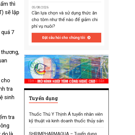
hẩm thì
05/08/2026
) sẽ lập
Cần lựa chọn và sử dụng thức ăn
cho tôm như thế nào để giảm chi
phí vụ nuôi?
g quá 7
Đặt câu hỏi cho chúng tôi
u thương,
uan
 cho
nh tra
ệ sinh
Tuyển dụng
Thuốc Thú Y Thịnh Á tuyển nhân viên
ểm tra
kỹ thuật và kinh doanh thuốc thủy sản
hông
 do là
SHRIMPHARMAQUA – Tuyển dụng