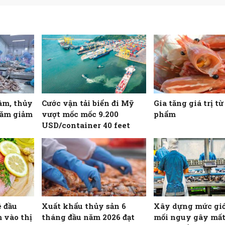
âm, thủy
Cước vận tải biển đi Mỹ
Gia tăng giá trị t
năm giảm
vượt mốc mốc 9.200
phẩm
USD/container 40 feet
ê đầu
Xuất khẩu thủy sản 6
Xây dựng mức giớ
 vào thị
tháng đầu năm 2026 đạt
mối nguy gây mất