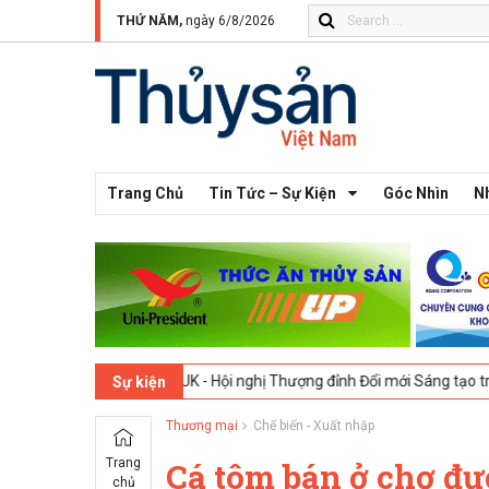
THỨ NĂM,
ngày 6/8/2026
Trang Chủ
Tin Tức – Sự Kiện
Góc Nhìn
N
26
London, UK - Hội nghị Thượng đỉnh Đổi mới Sáng tạo trong Ngành 
Sự kiện
Thương mại
Chế biến - Xuất nhập
Trang
Cá tôm bán ở chợ đư
chủ