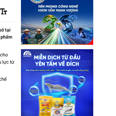
sở tại
c phẩm
 cho
 lực từ
 chế