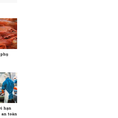
ừ phụ
i hạn
 an toàn