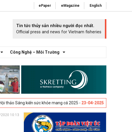
ePaper
eMagazine
English
Tin tức thủy sản nhiều người đọc nhất.
Official press and news for Vietnam fisheries
Công Nghệ – Môi Trường
g kiến sức khỏe mang cá 2025 -
23-04-2025
Vigo, Tây Ban Nha - Triển 
/2020 10:13