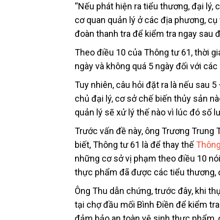
“Nếu phát hiện ra tiểu thương, đại lý
cơ quan quản lý ở các địa phương, cụ
đoàn thanh tra để kiểm tra ngay sau đó
Theo điều 10 của Thông tư 61, thời gia
ngày và không quá 5 ngày đối với các 
Tuy nhiên, câu hỏi đặt ra là nếu sau 5
chủ đại lý, cơ sở chế biến thủy sản n
quản lý sẽ xử lý thế nào vì lúc đó số 
Trước vấn đề này, ông Trương Trun
biết, Thông tư 61 là để thay thế
Thông
những cơ sở vị phạm theo điều 10 nói
thực phẩm đã được các tiểu thương, đ
Ông Thu dẫn chứng, trước đây, khi t
tại chợ đầu mối Bình Điền để kiểm tra
đảm bảo an toàn vệ sinh thực phẩm, đoà