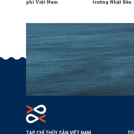
phi Việt Nam
trường Nhật Bản
TẠP CHÍ THỦY SẢN VIỆT NAM
TO