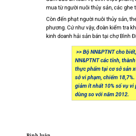
mua từ người nuôi thủy sản, các ghe t
Còn đến phạt người nuôi thủy sản, theo
phương. Cứ như vậy, đoàn kiểm tra khô
kinh doanh hải sản bán tại chợ Bình Đ
>> Bộ NN&PTNT cho biết,
NN&PTNT các tỉnh, thành t
thực phẩm tại cơ sở sản 
sở vi phạm, chiếm 18,7%
giảm ít nhất 10% số vụ vi
dùng so với năm 2012.
Bình luận