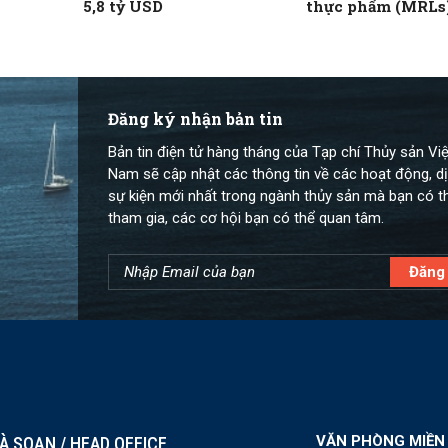
5,8 tỷ USD
thực phẩm (MRLs
học và minh bạch
Đăng ký nhận bản tin
Bản tin điện tử hàng tháng của Tạp chí Thủy sản Việ
Nam sẽ cập nhật các thông tin về các hoạt động, dị
sự kiện mới nhất trong ngành thủy sản mà bạn có t
tham gia, các cơ hội bạn có thể quan tâm.
VĂN PHÒNG MIỀN
À SOẠN / HEAD OFFICE