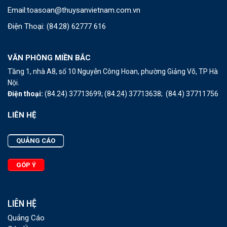
Email:
toasoan@thuysanvietnam.com.vn
Điện Thoại:
(84.28) 62777 616
VĂN PHÒNG MIỀN BẮC
Tầng 1, nhà A8, số 10 Nguyễn Công Hoan, phường Giảng Võ, TP Hà
Nội.
Điện thoại:
(84.24) 37713699;
(84.24) 37713638;
(84.4) 37711756
LIÊN HỆ
QUẢNG CÁO
GÓP Ý
LIÊN HỆ
Quảng Cáo