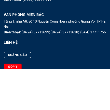
VĂN PHÒNG MIỀN BẮC
Tầng 1, nhà A8, số 10 Nguyễn Công Hoan, phường Giảng Võ, TP Hà
Nội.
Điện thoại:
(84.24) 37713699;
(84.24) 37713638;
(84.4) 37711756
LIÊN HỆ
QUẢNG CÁO
GÓP Ý
LIÊN HỆ
Quảng Cáo
Góp Ý
Facebook